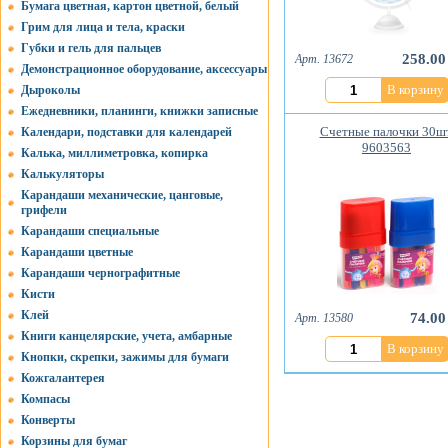
Бумага цветная, картон цветной, белый
Грим для лица и тела, краски
Губки и гель для пальцев
258.00
Арт. 13672
Демонстрационное оборудование, аксессуары
В корзину
Дыроколы
Ежедневники, планинги, книжки записные
Счетные палочки 30шт
Календари, подставки для календарей
9603563
Калька, миллиметровка, копирка
Калькуляторы
Карандаши механические, цанговые,
грифели
Карандаши специальные
Карандаши цветные
Карандаши чернографитные
Кисти
Клей
74.00
Арт. 13580
Книги канцелярские, учета, амбарные
В корзину
Кнопки, скрепки, зажимы для бумаги
Кожгалантерея
Компасы
Конверты
Корзины для бумаг