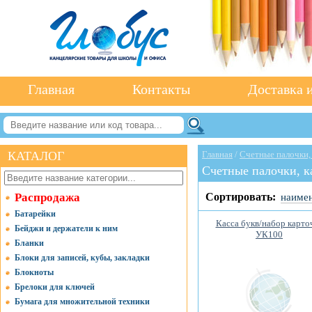
Главная
Контакты
Доставка и
КАТАЛОГ
Главная
/
Счетные палочки,
Счетные палочки, к
Распродажа
Сортировать:
наиме
Батарейки
Касса букв/набор карто
Бейджи и держатели к ним
УК100
Бланки
Блоки для записей, кубы, закладки
Блокноты
Брелоки для ключей
Бумага для множительной техники