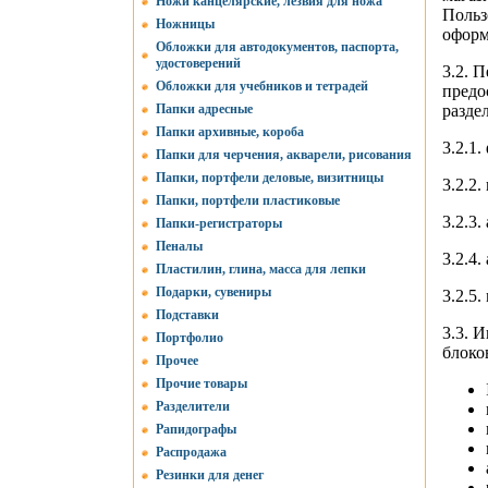
Ножи канцелярские, лезвия для ножа
Польз
Ножницы
оформ
Обложки для автодокументов, паспорта,
удостоверений
3.2. 
Обложки для учебников и тетрадей
предо
Папки адресные
разде
Папки архивные, короба
3.2.1
Папки для черчения, акварели, рисования
Папки, портфели деловые, визитницы
3.2.2
Папки, портфели пластиковые
3.2.3.
Папки-регистраторы
Пеналы
3.2.4.
Пластилин, глина, масса для лепки
Подарки, сувениры
3.2.5
Подставки
3.3. 
Портфолио
блоко
Прочее
Прочие товары
Разделители
Рапидографы
Распродажа
Резинки для денег