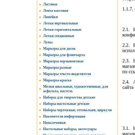
Ластики
1.1.7
Лента кассовая
Линейки
Лотки вертикальные
2.1. 
Лотки горизонтальные
конфи
Лотки секционные
Лупы
2.2. 
Маркеры для досок
испол
Маркеры для флипчарта
2.3. 
Маркеры перманентные
магаз
Маркеры разные
по сс
Маркеры тексто-выделители
Маркеры-краска
2.4. 
Мелки школьные, художественные, для
сайта
асфальта, пастель
Наборы для творчества детские
Наборы настольные детские
Наборы чертежные, готовальни, циркули
Накопители информации
Напалечники
3.1. 
Настольные наборы, аксессуары
магаз