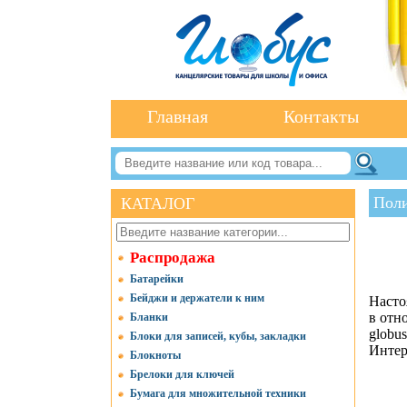
Главная
Контакты
Поли
КАТАЛОГ
Распродажа
Батарейки
Бейджи и держатели к ним
Насто
в отн
Бланки
globu
Блоки для записей, кубы, закладки
Интер
Блокноты
Брелоки для ключей
Бумага для множительной техники