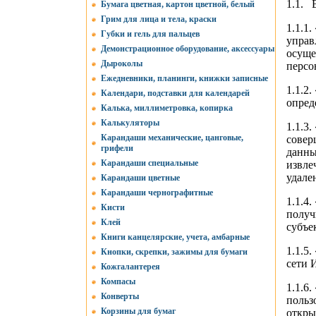
1.1. 
Бумага цветная, картон цветной, белый
Грим для лица и тела, краски
1.1.1
Губки и гель для пальцев
управ
Демонстрационное оборудование, аксессуары
осуще
Дыроколы
персо
Ежедневники, планинги, книжки записные
1.1.2
Календари, подставки для календарей
опред
Калька, миллиметровка, копирка
Калькуляторы
1.1.3
Карандаши механические, цанговые,
совер
грифели
данны
Карандаши специальные
извле
удале
Карандаши цветные
Карандаши чернографитные
1.1.4
Кисти
получ
Клей
субъе
Книги канцелярские, учета, амбарные
1.1.5
Кнопки, скрепки, зажимы для бумаги
сети 
Кожгалантерея
Компасы
1.1.6
Конверты
польз
Корзины для бумаг
откры