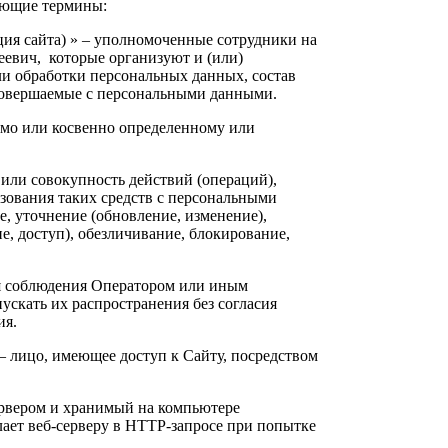
ующие термины:
ция сайта) » – уполномоченные сотрудники на
евич, которые организуют и (или)
ли обработки персональных данных, состав
 совершаемые с персональными данными.
ямо или косвенно определенному или
 или совокупность действий (операций),
зования таких средств с персональными
е, уточнение (обновление, изменение),
е, доступ), обезличивание, блокирование,
ля соблюдения Оператором или иным
скать их распространения без согласия
ия.
» – лицо, имеющее доступ к Сайту, посредством
ервером и хранимый на компьютере
лает веб-серверу в HTTP-запросе при попытке