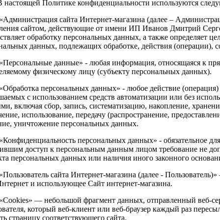
В настоящей Политике конфиденциальности используются след
. «Администрация сайта Интернет-магазина (далее – Администра
ления сайтом, действующие от имени ИП Иванов Дмитрий Серге
ствляет обработку персональных данных, а также определяет це
нальных данных, подлежащих обработке, действия (операции),
. «Персональные данные» - любая информация, относящаяся к пр
еляемому физическому лицу (субъекту персональных данных).
. «Обработка персональных данных» - любое действие (операция)
шаемых с использованием средств автоматизации или без исполь
ми, включая сбор, запись, систематизацию, накопление, хранени
чение, использование, передачу (распространение, предоставлени
ние, уничтожение персональных данных.
. «Конфиденциальность персональных данных» - обязательное д
ившим доступ к персональным данным лицом требование не допу
кта персональных данных или наличия иного законного основан
. «Пользователь сайта Интернет-магазина (далее - Пользователь)
Интернет и использующее Сайт интернет-магазина.
. «Cookies» — небольшой фрагмент данных, отправленный веб-с
ователя, который веб-клиент или веб-браузер каждый раз пересы
ть страницу соответствующего сайта.