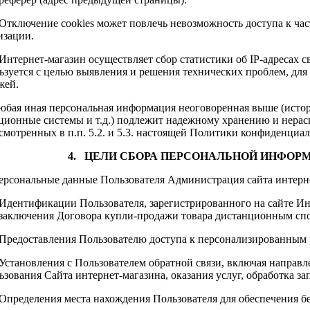
. Отключение cookies может повлечь невозможность доступа к ча
изации.
. Интернет-магазин осуществляет сбор статистики об IP-адресах
ьзуется с целью выявления и решения технических проблем, дл
жей.
Любая иная персональная информация неоговоренная выше (исто
ционные системы и т.д.) подлежит надежному хранению и нерас
смотренных в п.п. 5.2. и 5.3. настоящей Политики конфиденциал
4. ЦЕЛИ СБОРА ПЕРСОНАЛЬНОЙ ИНФОР
Персональные данные Пользователя Администрация сайта интерне
. Идентификации Пользователя, зарегистрированного на сайте Ин
 заключения Договора купли-продажи товара дистанционным спо
. Предоставления Пользователю доступа к персонализированным 
. Установления с Пользователем обратной связи, включая направ
ьзования Сайта интернет-магазина, оказания услуг, обработка зап
. Определения места нахождения Пользователя для обеспечения 