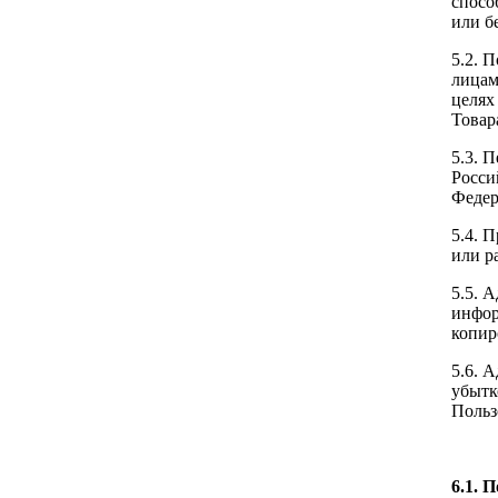
спосо
или б
5.2. 
лицам
целях
Товар
5.3. 
Росси
Федер
5.4. 
или р
5.5. 
инфор
копир
5.6. 
убытк
Польз
6.1. 