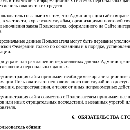
бом, в том числе в информационных системах персональных дан
ез использования таких средств.
Пользователь соглашается с тем, что Администрация сайта вправ
, в частности, курьерским службам, организациями почтовой свя
 выполнения заказа Пользователя, оформленного на Сайте интерн
а.
Персональные данные Пользователя могут быть переданы уполно
йской Федерации только по основаниям и в порядке, установле
ации.
При утрате или разглашении персональных данных Администраци
азглашении персональных данных.
Администрация сайта принимает необходимые организационные 
мации Пользователя от неправомерного или случайного доступа
ования, распространения, а также от иных неправомерных дейст
Администрация сайта совместно с Пользователем принимает все
ов или иных отрицательных последствий, вызванных утратой и
ователя.
6. ОБЯЗАТЕЛЬСТВА СТ
Пользователь обязан: