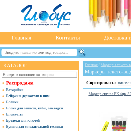
Главная
Контакты
Доставка и
КАТАЛОГ
Главная
/
Маркеры тексто-
Маркеры тексто-вы
Распродажа
Сортировать:
наиме
Батарейки
Маркер сигнал.EK 4цв. 3
Бейджи и держатели к ним
Бланки
Блоки для записей, кубы, закладки
Блокноты
Брелоки для ключей
Бумага для множительной техники