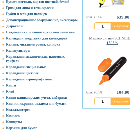
Бумага цветная, картон цветной, белый
Грим для лица и тела, краски
Губки и гель для пальцев
639.00
Арт. 11300
Демонстрационное оборудование, аксессуары
В корзину
Дыроколы
Ежедневники, планинги, книжки записные
Маркер сигнал.SCHNEI
Календари, подставки для календарей
1505/о
Калька, миллиметровка, копирка
Калькуляторы
Карандаши механические, цанговые,
грифели
Карандаши специальные
Карандаши цветные
Карандаши чернографитные
Кисти
Клей
104.00
Арт. 10131
Книги канцелярские, учета, амбарные
В корзину
Кнопки, скрепки, зажимы для бумаги
Кожгалантерея
Компасы
Конверты
Корзины для бумаг