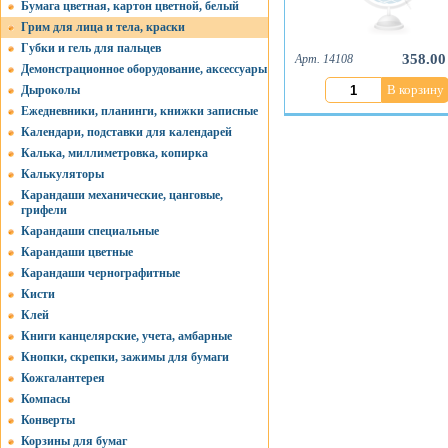
Бумага цветная, картон цветной, белый
Грим для лица и тела, краски
Губки и гель для пальцев
358.00
Арт. 14108
Демонстрационное оборудование, аксессуары
В корзину
Дыроколы
Ежедневники, планинги, книжки записные
Календари, подставки для календарей
Калька, миллиметровка, копирка
Калькуляторы
Карандаши механические, цанговые,
грифели
Карандаши специальные
Карандаши цветные
Карандаши чернографитные
Кисти
Клей
Книги канцелярские, учета, амбарные
Кнопки, скрепки, зажимы для бумаги
Кожгалантерея
Компасы
Конверты
Корзины для бумаг