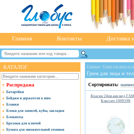
Главная
Контакты
Доставка и
КАТАЛОГ
Главная
/
Грим для лица и те
Грим для лица и тел
Распродажа
Сортировать:
наиме
Батарейки
Краски 24цв.акв.мед Г
Бейджи и держатели к ним
Классич.1009198
Бланки
Блоки для записей, кубы, закладки
Блокноты
Брелоки для ключей
Бумага для множительной техники