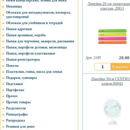
Ножи канцелярские, лезвия для ножа
Линейка 20 см, непрозра
Ножницы
пластик, ЛН11
Обложки для автодокументов, паспорта,
удостоверений
Обложки для учебников и тетрадей
Папки адресные
Папки архивные, короба
Папки для черчения, акварели, рисования
Папки, портфели деловые, визитницы
Папки, портфели пластиковые
20.00
Арт. 2189
Папки-регистраторы
Пеналы
В корзину
Пластилин, глина, масса для лепки
Подарки, сувениры
Линейка 30см CENTR
аллюм.80842
Подставки
Портфолио
Прочее
Прочие товары
Разделители
Рапидографы
Распродажа
Резинки для денег