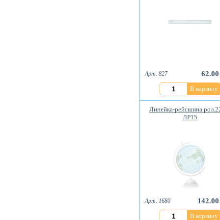
62.00
Арт. 827
В корзину
Линейка-рейсшина рол.2
ЛР15
142.00
Арт. 1680
В корзину