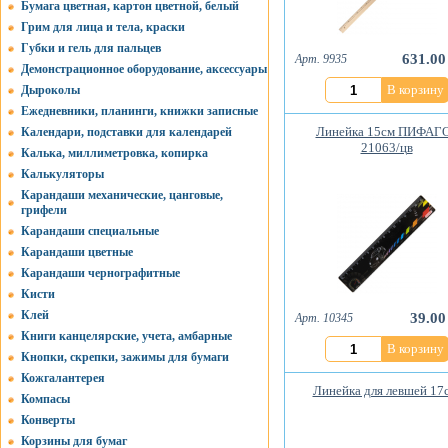
Бумага цветная, картон цветной, белый
Грим для лица и тела, краски
Губки и гель для пальцев
631.00
Арт. 9935
Демонстрационное оборудование, аксессуары
В корзину
Дыроколы
Ежедневники, планинги, книжки записные
Линейка 15см ПИФАГ
Календари, подставки для календарей
21063/цв
Калька, миллиметровка, копирка
Калькуляторы
Карандаши механические, цанговые,
грифели
Карандаши специальные
Карандаши цветные
Карандаши чернографитные
Кисти
Клей
39.00
Арт. 10345
Книги канцелярские, учета, амбарные
В корзину
Кнопки, скрепки, зажимы для бумаги
Кожгалантерея
Линейка для левшей 17
Компасы
Конверты
Корзины для бумаг