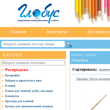
Главная
Контакты
Доставка и
КАТАЛОГ
Главная
/
Линейки
Линейки
Распродажа
Сортировать:
наиме
Батарейки
Линейка 100см деревян
Бейджи и держатели к ним
Бланки
Блоки для записей, кубы, закладки
Блокноты
Брелоки для ключей
Бумага для множительной техники