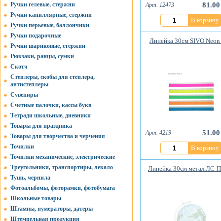
Ручки гелевые, стержни
81.00
Арт. 12473
Ручки капиллярные, стержни
В корзину
Ручки перьевые, баллончики
Ручки подарочные
Линейка 30см SIVO Neon
Ручки шариковые, стержни
Рюкзаки, ранцы, сумки
Скотч
Степлеры, скобы для степлера,
антистеплеры
Сувениры
Счетные палочки, кассы букв
Тетради школьные, дневники
Товары для праздника
51.00
Арт. 4219
Товары для творчества и черчения
Точилки
В корзину
Точилки механические, электрические
Треугольники, транспортиры, лекало
Линейка 30см метал.ЛС-П
Тушь, чернила
Фотоальбомы, фоторамки, фотобумага
Школьные товары
Штампы, нумераторы, датеры
Штемпельная продукция