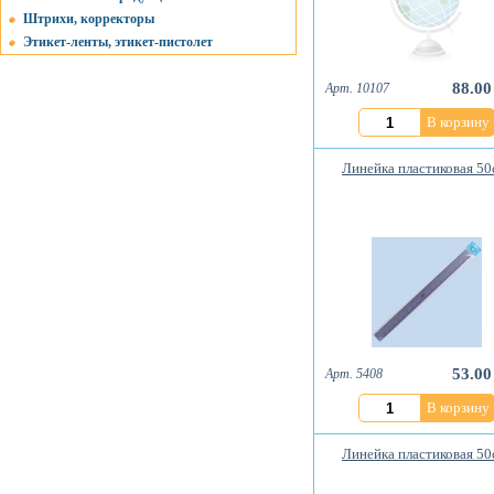
Штрихи, корректоры
Этикет-ленты, этикет-пистолет
88.00
Арт. 10107
В корзину
Линейка пластиковая 50
53.00
Арт. 5408
В корзину
Линейка пластиковая 50