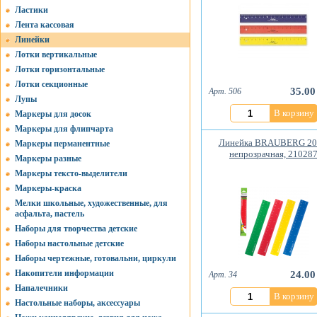
Ластики
Лента кассовая
Линейки
Лотки вертикальные
Лотки горизонтальные
Лотки секционные
35.00
Арт. 506
Лупы
В корзину
Маркеры для досок
Маркеры для флипчарта
Линейка BRAUBERG 20
Маркеры перманентные
непрозрачная, 21028
Маркеры разные
Маркеры тексто-выделители
Маркеры-краска
Мелки школьные, художественные, для
асфальта, пастель
Наборы для творчества детские
Наборы настольные детские
Наборы чертежные, готовальни, циркули
Накопители информации
24.00
Арт. 34
Напалечники
В корзину
Настольные наборы, аксессуары