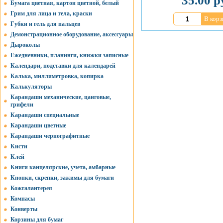
35.00 р
Бумага цветная, картон цветной, белый
Грим для лица и тела, краски
В корз
Губки и гель для пальцев
Демонстрационное оборудование, аксессуары
Дыроколы
Ежедневники, планинги, книжки записные
Календари, подставки для календарей
Калька, миллиметровка, копирка
Калькуляторы
Карандаши механические, цанговые,
грифели
Карандаши специальные
Карандаши цветные
Карандаши чернографитные
Кисти
Клей
Книги канцелярские, учета, амбарные
Кнопки, скрепки, зажимы для бумаги
Кожгалантерея
Компасы
Конверты
Корзины для бумаг