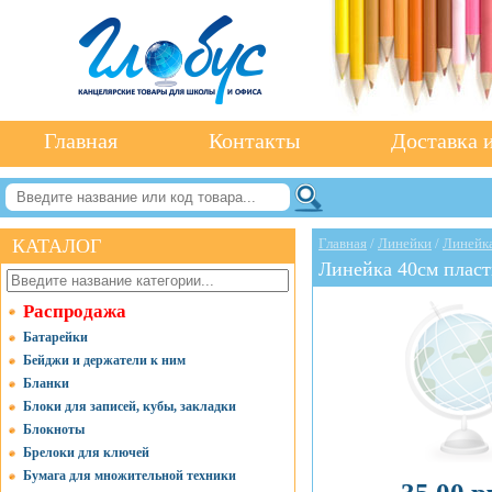
Главная
Контакты
Доставка и
КАТАЛОГ
Главная
/
Линейки
/
Линейка
Линейка 40см плас
Распродажа
Батарейки
Бейджи и держатели к ним
Бланки
Блоки для записей, кубы, закладки
Блокноты
Брелоки для ключей
Бумага для множительной техники