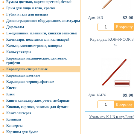
Бумага цветная, картон цветной, белый
Грим для лица и тела, краски
Губки и гель для пальцев
82.00
Арт. 4611
Демонстрационное оборудование, аксессуары
В корзину
Дыроколы
Ежедневники, планинги, книжки записные
Карандаш KOH-I-NOOR 3
Календари, подставки для календарей
кр
Калька, миллиметровка, копирка
Калькуляторы
Карандаши механические, цанговые,
грифели
Карандаши специальные
Карандаши цветные
Карандаши чернографитные
Кисти
Клей
89.00
Арт. 10474
Книги канцелярские, учета, амбарные
В корзину
Кнопки, скрепки, зажимы для бумаги
Кожгалантерея
Уголь иск.K-I-N в кар/3шт
Компасы
Конверты
Корзины для бумаг