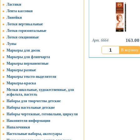
Ластики
Лента кассовая
Линейки
Лотки вертикальные
Лотки горизонтальные
Лотки секционные
163.00
Арт. 6664
Лупы
В корзину
Маркеры для досок
Маркеры для флипчарта
Маркеры перманентные
Маркеры разные
Маркеры тексто-выделители
Маркеры-краска
Мелки школьные, художественные, для
асфальта, пастель
Наборы для творчества детские
Наборы настольные детские
Наборы чертежные, готовальни, циркули
Накопители информации
Напалечники
Настольные наборы, аксессуары