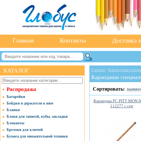
Главная
Контакты
Доставка и
КАТАЛОГ
Главная
/
Карандаши специ
Карандаши специал
Распродажа
Сортировать:
наиме
Батарейки
Карандаш FC PITT MON.
Бейджи и держатели к ним
112277 c.сеп
Бланки
Блоки для записей, кубы, закладки
Блокноты
Брелоки для ключей
Бумага для множительной техники