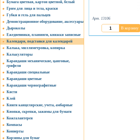
Бумага цветная, картон цветной, белый
Грим для лица и тела, краски
Губки и гель для пальцев
Арт. 13106
Демонстрационное оборудование, аксессуары
В корзину
Дыроколы
Ежедневники, планинги, книжки записные
Календари, подставки для календарей
Калька, миллиметровка, копирка
Калькуляторы
Карандаши механические, цанговые,
грифели
Карандаши специальные
Карандаши цветные
Карандаши чернографитные
Кисти
Клей
Книги канцелярские, учета, амбарные
Кнопки, скрепки, зажимы для бумаги
Кожгалантерея
Компасы
Конверты
Корзины для бумаг