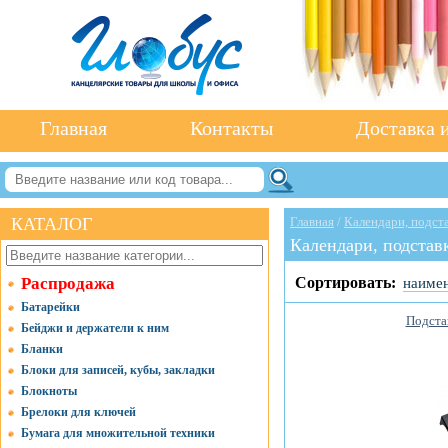
Главная
Контакты
Доставка и
КАТАЛОГ
Главная
/
Календари, подста
Календари, подстав
Распродажа
Сортировать:
наиме
Батарейки
Подста
Бейджи и держатели к ним
Бланки
Блоки для записей, кубы, закладки
Блокноты
Брелоки для ключей
Бумага для множительной техники