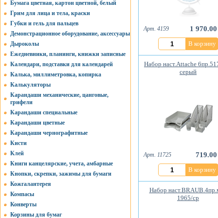
Бумага цветная, картон цветной, белый
Грим для лица и тела, краски
Губки и гель для пальцев
1 970.00
Арт. 4159
Демонстрационное оборудование, аксессуары
В корзину
Дыроколы
Ежедневники, планинги, книжки записные
Набор наст.Attache 6пр.51
Календари, подставки для календарей
серый
Калька, миллиметровка, копирка
Калькуляторы
Карандаши механические, цанговые,
грифели
Карандаши специальные
Карандаши цветные
Карандаши чернографитные
Кисти
Клей
719.00
Арт. 11725
Книги канцелярские, учета, амбарные
В корзину
Кнопки, скрепки, зажимы для бумаги
Кожгалантерея
Набор наст.BRAUB.4пр.м
Компасы
1965/ср
Конверты
Корзины для бумаг