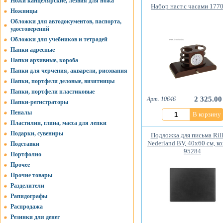
Ножи канцелярские, лезвия для ножа
Набор наст.с часами 177
Ножницы
Обложки для автодокументов, паспорта,
удостоверений
Обложки для учебников и тетрадей
Папки адресные
Папки архивные, короба
Папки для черчения, акварели, рисования
Папки, портфели деловые, визитницы
Папки, портфели пластиковые
2 325.00
Арт. 10646
Папки-регистраторы
Пеналы
В корзину
Пластилин, глина, масса для лепки
Подарки, сувениры
Подложка для письма Rill
Nederland BV, 40х60 см, к
Подставки
95284
Портфолио
Прочее
Прочие товары
Разделители
Рапидографы
Распродажа
Резинки для денег