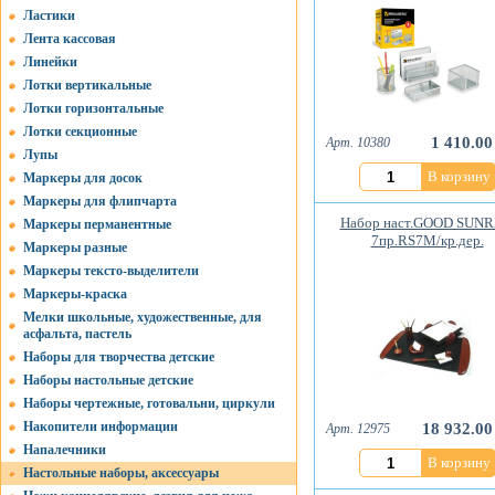
Ластики
Лента кассовая
Линейки
Лотки вертикальные
Лотки горизонтальные
Лотки секционные
1 410.00
Арт. 10380
Лупы
В корзину
Маркеры для досок
Маркеры для флипчарта
Набор наст.GOOD SUNR
Маркеры перманентные
7пр.RS7M/кр.дер.
Маркеры разные
Маркеры тексто-выделители
Маркеры-краска
Мелки школьные, художественные, для
асфальта, пастель
Наборы для творчества детские
Наборы настольные детские
Наборы чертежные, готовальни, циркули
Накопители информации
18 932.00
Арт. 12975
Напалечники
В корзину
Настольные наборы, аксессуары