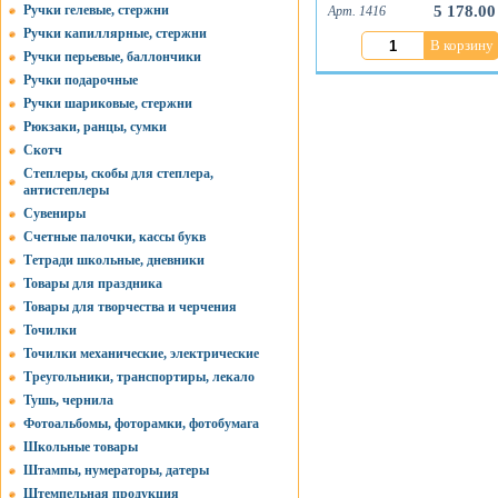
Ручки гелевые, стержни
5 178.00
Арт. 1416
Ручки капиллярные, стержни
В корзину
Ручки перьевые, баллончики
Ручки подарочные
Ручки шариковые, стержни
Рюкзаки, ранцы, сумки
Скотч
Степлеры, скобы для степлера,
антистеплеры
Сувениры
Счетные палочки, кассы букв
Тетради школьные, дневники
Товары для праздника
Товары для творчества и черчения
Точилки
Точилки механические, электрические
Треугольники, транспортиры, лекало
Тушь, чернила
Фотоальбомы, фоторамки, фотобумага
Школьные товары
Штампы, нумераторы, датеры
Штемпельная продукция