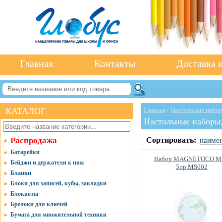
Главная
Контакты
Доставка и
КАТАЛОГ
Главная
/
Настольные набор
Настольные наборы,
Распродажа
Сортировать:
наиме
Батарейки
Набор MAGNETOCO Mi
Бейджи и держатели к ним
5пр.MS002
Бланки
Блоки для записей, кубы, закладки
Блокноты
Брелоки для ключей
Бумага для множительной техники