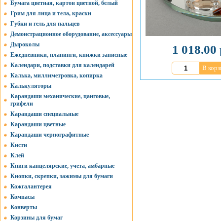
Бумага цветная, картон цветной, белый
Грим для лица и тела, краски
Губки и гель для пальцев
Демонстрационное оборудование, аксессуары
Дыроколы
1 018.00 
Ежедневники, планинги, книжки записные
Календари, подставки для календарей
В корз
Калька, миллиметровка, копирка
Калькуляторы
Карандаши механические, цанговые,
грифели
Карандаши специальные
Карандаши цветные
Карандаши чернографитные
Кисти
Клей
Книги канцелярские, учета, амбарные
Кнопки, скрепки, зажимы для бумаги
Кожгалантерея
Компасы
Конверты
Корзины для бумаг