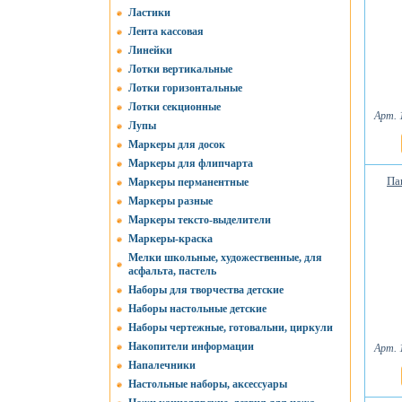
Ластики
Лента кассовая
Линейки
Лотки вертикальные
Лотки горизонтальные
Лотки секционные
Арт. 
Лупы
Маркеры для досок
Маркеры для флипчарта
Па
Маркеры перманентные
Маркеры разные
Маркеры тексто-выделители
Маркеры-краска
Мелки школьные, художественные, для
асфальта, пастель
Наборы для творчества детские
Наборы настольные детские
Наборы чертежные, готовальни, циркули
Накопители информации
Арт. 
Напалечники
Настольные наборы, аксессуары