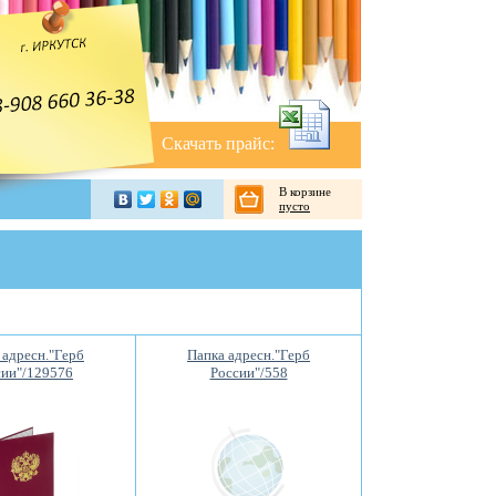
Скачать прайс:
В корзине
пусто
 адресн."Герб
Папка адресн."Герб
сии"/129576
России"/558