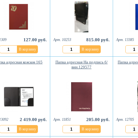
127.00 руб.
815.00 руб.
1309
Арт. 10253
Арт. 13385
В корзину
В корзину
пка адресная кожзам 165
Папка адресная На подпись б/
Папка адрес
вин.129577
2 419.00 руб.
205.00 руб.
13092
Арт. 11851
Арт. 12705
В корзину
В корзину