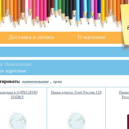
Доставка и оплата
О магазине
ая
/
Папки адресные
ки адресные
тировать:
,
наименование
цена
кладыш в АДРЕСНУЮ
Папка адресн. Герб России 129
Папка
ПАПКУ
Рос