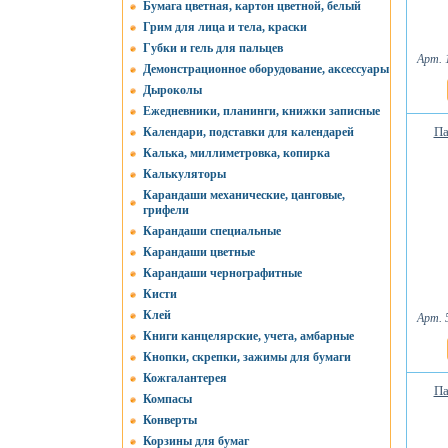
Бумага цветная, картон цветной, белый
Грим для лица и тела, краски
Губки и гель для пальцев
Арт. 
Демонстрационное оборудование, аксессуары
Дыроколы
Ежедневники, планинги, книжки записные
Па
Календари, подставки для календарей
Калька, миллиметровка, копирка
Калькуляторы
Карандаши механические, цанговые,
грифели
Карандаши специальные
Карандаши цветные
Карандаши чернографитные
Кисти
Клей
Арт. 
Книги канцелярские, учета, амбарные
Кнопки, скрепки, зажимы для бумаги
Кожгалантерея
Па
Компасы
Конверты
Корзины для бумаг