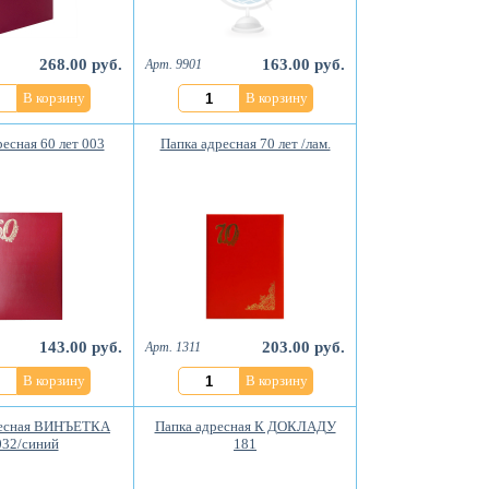
268.00 руб.
163.00 руб.
Арт. 9901
В корзину
В корзину
есная 60 лет 003
Папка адресная 70 лет /лам.
143.00 руб.
203.00 руб.
Арт. 1311
В корзину
В корзину
ресная ВИНЪЕТКА
Папка адресная К ДОКЛАДУ
032/синий
181