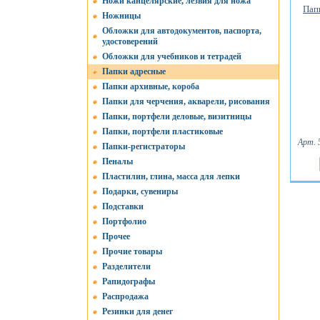
Ножи канцелярские, лезвия для ножа
Пап
Ножницы
Обложки для автодокументов, паспорта,
удостоверений
Обложки для учебников и тетрадей
Папки адресные
Папки архивные, короба
Папки для черчения, акварели, рисования
Папки, портфели деловые, визитницы
Папки, портфели пластиковые
Арт. 
Папки-регистраторы
Пеналы
Пластилин, глина, масса для лепки
Подарки, сувениры
Подставки
Портфолио
Прочее
Прочие товары
Разделители
Рапидографы
Распродажа
Резинки для денег