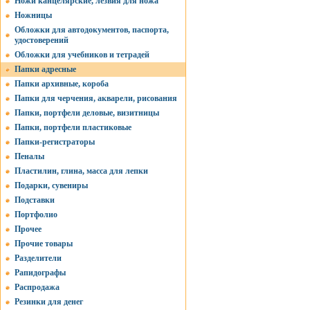
Ножи канцелярские, лезвия для ножа
Ножницы
Обложки для автодокументов, паспорта,
удостоверений
Обложки для учебников и тетрадей
Папки адресные
Папки архивные, короба
Папки для черчения, акварели, рисования
Папки, портфели деловые, визитницы
Папки, портфели пластиковые
Папки-регистраторы
Пеналы
Пластилин, глина, масса для лепки
Подарки, сувениры
Подставки
Портфолио
Прочее
Прочие товары
Разделители
Рапидографы
Распродажа
Резинки для денег