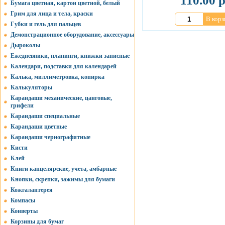
110.00 р
Бумага цветная, картон цветной, белый
Грим для лица и тела, краски
В корз
Губки и гель для пальцев
Демонстрационное оборудование, аксессуары
Дыроколы
Ежедневники, планинги, книжки записные
Календари, подставки для календарей
Калька, миллиметровка, копирка
Калькуляторы
Карандаши механические, цанговые,
грифели
Карандаши специальные
Карандаши цветные
Карандаши чернографитные
Кисти
Клей
Книги канцелярские, учета, амбарные
Кнопки, скрепки, зажимы для бумаги
Кожгалантерея
Компасы
Конверты
Корзины для бумаг