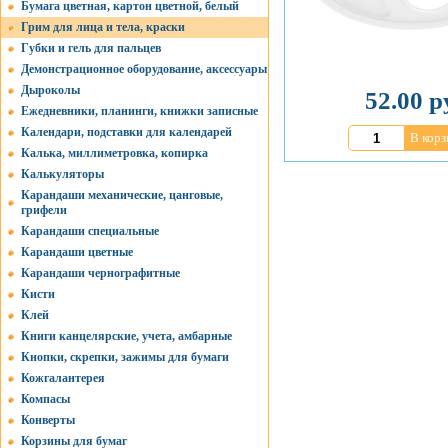
Бумага цветная, картон цветной, белый
Грим для лица и тела, краски
Губки и гель для пальцев
Демонстрационное оборудование, аксессуары
Дыроколы
52.00 р
Ежедневники, планинги, книжки записные
Календари, подставки для календарей
В корз
Калька, миллиметровка, копирка
Калькуляторы
Карандаши механические, цанговые,
грифели
Карандаши специальные
Карандаши цветные
Карандаши чернографитные
Кисти
Клей
Книги канцелярские, учета, амбарные
Кнопки, скрепки, зажимы для бумаги
Кожгалантерея
Компасы
Конверты
Корзины для бумаг