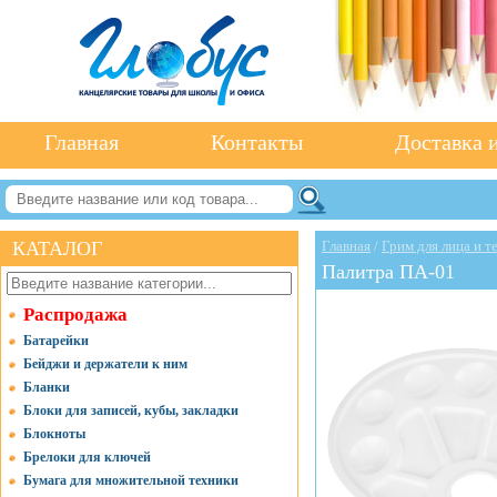
Главная
Контакты
Доставка и
КАТАЛОГ
Главная
/
Грим для лица и те
Палитра ПА-01
Распродажа
Батарейки
Бейджи и держатели к ним
Бланки
Блоки для записей, кубы, закладки
Блокноты
Брелоки для ключей
Бумага для множительной техники