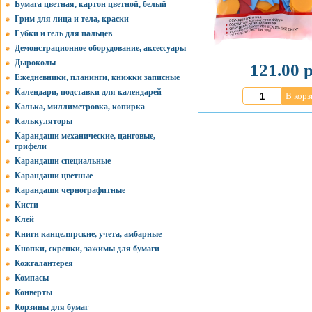
Бумага цветная, картон цветной, белый
Грим для лица и тела, краски
Губки и гель для пальцев
Демонстрационное оборудование, аксессуары
Дыроколы
121.00 р
Ежедневники, планинги, книжки записные
Календари, подставки для календарей
В корз
Калька, миллиметровка, копирка
Калькуляторы
Карандаши механические, цанговые,
грифели
Карандаши специальные
Карандаши цветные
Карандаши чернографитные
Кисти
Клей
Книги канцелярские, учета, амбарные
Кнопки, скрепки, зажимы для бумаги
Кожгалантерея
Компасы
Конверты
Корзины для бумаг