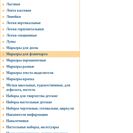
Ластики
Лента кассовая
Линейки
Лотки вертикальные
Лотки горизонтальные
Лотки секционные
Лупы
Маркеры для досок
Маркеры для флипчарта
Маркеры перманентные
Маркеры разные
Маркеры тексто-выделители
Маркеры-краска
Мелки школьные, художественные, для
асфальта, пастель
Наборы для творчества детские
Наборы настольные детские
Наборы чертежные, готовальни, циркули
Накопители информации
Напалечники
Настольные наборы, аксессуары