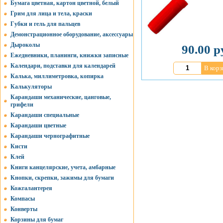
Бумага цветная, картон цветной, белый
Грим для лица и тела, краски
Губки и гель для пальцев
Демонстрационное оборудование, аксессуары
Дыроколы
90.00 р
Ежедневники, планинги, книжки записные
Календари, подставки для календарей
В корз
Калька, миллиметровка, копирка
Калькуляторы
Карандаши механические, цанговые,
грифели
Карандаши специальные
Карандаши цветные
Карандаши чернографитные
Кисти
Клей
Книги канцелярские, учета, амбарные
Кнопки, скрепки, зажимы для бумаги
Кожгалантерея
Компасы
Конверты
Корзины для бумаг