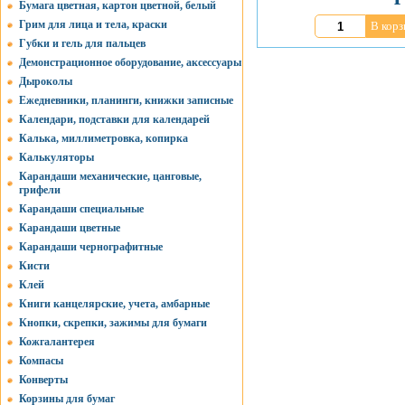
Бумага цветная, картон цветной, белый
Грим для лица и тела, краски
В корз
Губки и гель для пальцев
Демонстрационное оборудование, аксессуары
Дыроколы
Ежедневники, планинги, книжки записные
Календари, подставки для календарей
Калька, миллиметровка, копирка
Калькуляторы
Карандаши механические, цанговые,
грифели
Карандаши специальные
Карандаши цветные
Карандаши чернографитные
Кисти
Клей
Книги канцелярские, учета, амбарные
Кнопки, скрепки, зажимы для бумаги
Кожгалантерея
Компасы
Конверты
Корзины для бумаг