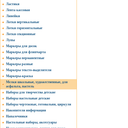
Ластики
Лента кассовая
Линейки
Лотки вертикальные
Лотки горизонтальные
Лотки секционные
Лупы
Маркеры для досок
Маркеры для флипчарта
Маркеры перманентные
Маркеры разные
Маркеры тексто-выделители
Маркеры-краска
Мелки школьные, художественные, для
асфальта, пастель
Наборы для творчества детские
Наборы настольные детские
Наборы чертежные, готовальни, циркули
Накопители информации
Напалечники
Настольные наборы, аксессуары