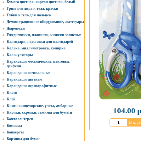
Бумага цветная, картон цветной, белый
Грим для лица и тела, краски
Губки и гель для пальцев
Демонстрационное оборудование, аксессуары
Дыроколы
Ежедневники, планинги, книжки записные
Календари, подставки для календарей
Калька, миллиметровка, копирка
Калькуляторы
Карандаши механические, цанговые,
грифели
Карандаши специальные
Карандаши цветные
Карандаши чернографитные
Кисти
Клей
Книги канцелярские, учета, амбарные
104.00 р
Кнопки, скрепки, зажимы для бумаги
Кожгалантерея
В корз
Компасы
Конверты
Корзины для бумаг