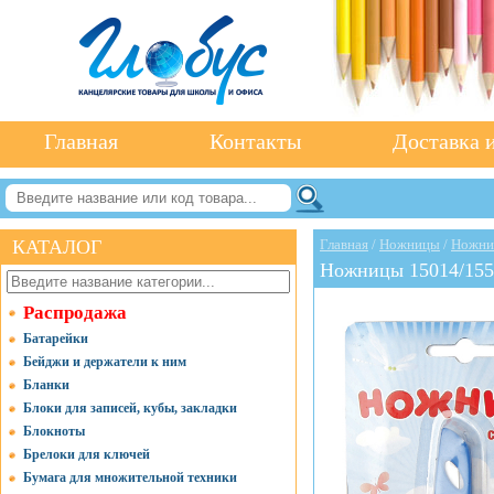
Главная
Контакты
Доставка и
КАТАЛОГ
Главная
/
Ножницы
/
Ножни
Ножницы 15014/15
Распродажа
Батарейки
Бейджи и держатели к ним
Бланки
Блоки для записей, кубы, закладки
Блокноты
Брелоки для ключей
Бумага для множительной техники