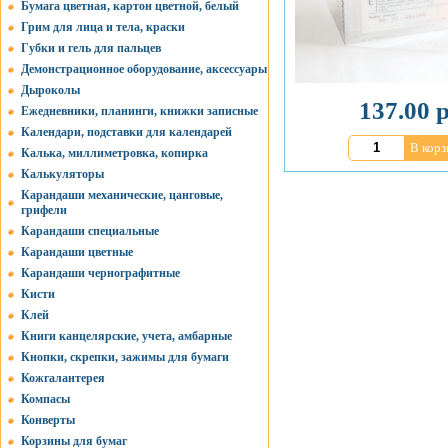
Бумага цветная, картон цветной, белый
Грим для лица и тела, краски
Губки и гель для пальцев
Демонстрационное оборудование, аксессуары
Дыроколы
137.00 р
Ежедневники, планинги, книжки записные
Календари, подставки для календарей
В корз
Калька, миллиметровка, копирка
Калькуляторы
Карандаши механические, цанговые,
грифели
Карандаши специальные
Карандаши цветные
Карандаши чернографитные
Кисти
Клей
Книги канцелярские, учета, амбарные
Кнопки, скрепки, зажимы для бумаги
Кожгалантерея
Компасы
Конверты
Корзины для бумаг