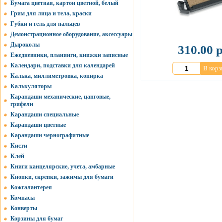
Бумага цветная, картон цветной, белый
Грим для лица и тела, краски
Губки и гель для пальцев
Демонстрационное оборудование, аксессуары
Дыроколы
310.00 р
Ежедневники, планинги, книжки записные
Календари, подставки для календарей
В корз
Калька, миллиметровка, копирка
Калькуляторы
Карандаши механические, цанговые,
грифели
Карандаши специальные
Карандаши цветные
Карандаши чернографитные
Кисти
Клей
Книги канцелярские, учета, амбарные
Кнопки, скрепки, зажимы для бумаги
Кожгалантерея
Компасы
Конверты
Корзины для бумаг