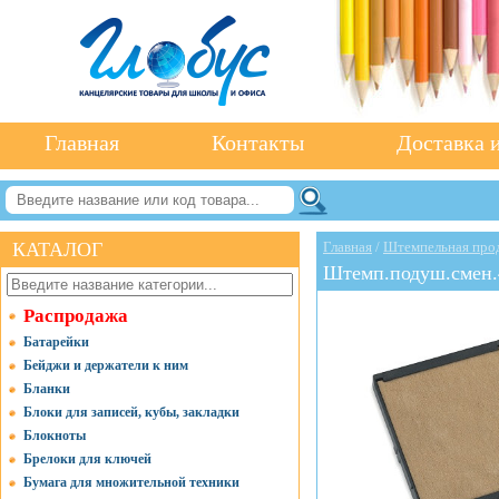
Главная
Контакты
Доставка и
КАТАЛОГ
Главная
/
Штемпельная про
Штемп.подуш.смен.4
Распродажа
Батарейки
Бейджи и держатели к ним
Бланки
Блоки для записей, кубы, закладки
Блокноты
Брелоки для ключей
Бумага для множительной техники