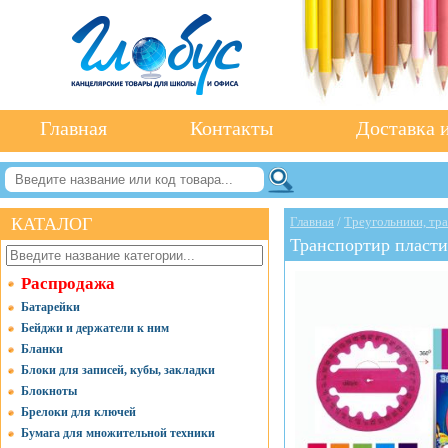
Главная
Контакты
Доставка и
КАТАЛОГ
Главная
/
Треугольники, тр
Транспортир пласти
Распродажа
Батарейки
Бейджи и держатели к ним
Бланки
Блоки для записей, кубы, закладки
Блокноты
Брелоки для ключей
Бумага для множительной техники