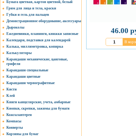
Бумага цветная, картон цветной, белый
Грим для лица и тела, краски
Губки и гель для пальцев
Демонстрационное оборудование, аксессуары
Дыроколы
46.00 р
Ежедневники, планинги, книжки записные
Календари, подставки для календарей
В корз
Калька, миллиметровка, копирка
Калькуляторы
Карандаши механические, цанговые,
грифели
Карандаши специальные
Карандаши цветные
Карандаши чернографитные
Кисти
Клей
Книги канцелярские, учета, амбарные
Кнопки, скрепки, зажимы для бумаги
Кожгалантерея
Компасы
Конверты
Корзины для бумаг