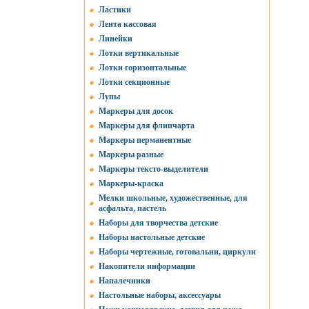
Ластики
Лента кассовая
Линейки
Лотки вертикальные
Лотки горизонтальные
Лотки секционные
Лупы
Маркеры для досок
Маркеры для флипчарта
Маркеры перманентные
Маркеры разные
Маркеры тексто-выделители
Маркеры-краска
Мелки школьные, художественные, для
асфальта, пастель
Наборы для творчества детские
Наборы настольные детские
Наборы чертежные, готовальни, циркули
Накопители информации
Напалечники
Настольные наборы, аксессуары