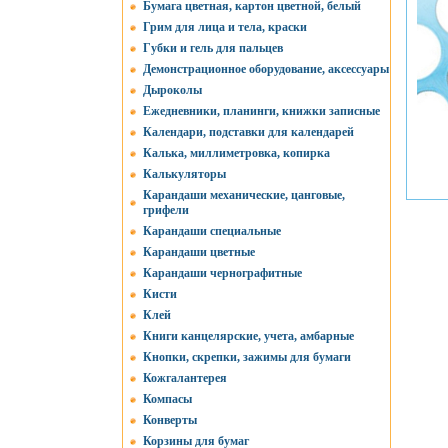
Бумага цветная, картон цветной, белый
Грим для лица и тела, краски
Губки и гель для пальцев
Демонстрационное оборудование, аксессуары
Дыроколы
Ежедневники, планинги, книжки записные
Календари, подставки для календарей
Калька, миллиметровка, копирка
Калькуляторы
Карандаши механические, цанговые,
грифели
Карандаши специальные
Карандаши цветные
Карандаши чернографитные
Кисти
Клей
Книги канцелярские, учета, амбарные
Кнопки, скрепки, зажимы для бумаги
Кожгалантерея
Компасы
Конверты
Корзины для бумаг