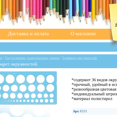
Доставка и оплата
О магазине
ая
/
Треугольники, транспортиры, лекало
/
Трафарет окружностей.
арет окружностей.
*содержит 36 видов окру
*прочный, удобный в ис
*разнообразная цветовая
*индивидуальный штрих-
*материал полистирол
Арт.
6531