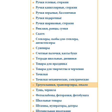
Ручки гелевые, стержни
Ручки капиллярные, стержни
Ручки перьевые, баллончики
Ручки подарочные
Ручки шариковые, стержни
Рюкзаки, ранцы, сумки
Скотч
Степлеры, скобы для степлера,
антистеплеры
Сувениры
Счетные палочки, кассы букв
Тетради школьные, дневники
Товары для праздника
Товары для творчества и черчения
Точилки
Точилки механические, электрические
Треугольники, транспортиры, лекало
Тушь, чернила
Фотоальбомы, фоторамки, фотобумага
Школьные товары
Штампы, нумераторы, датеры
Штемпельная продукция