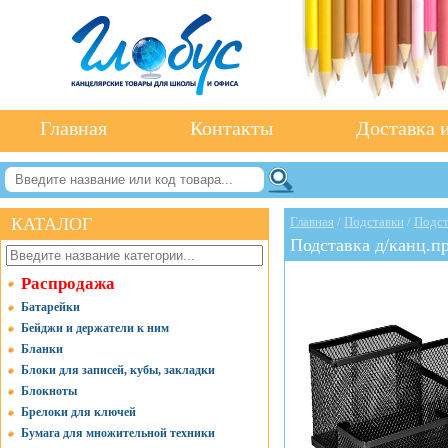
Главная
Контакты
Доставка и
КАТАЛОГ
Главная
/
Подставки
/
Подст
Подставка д/канц.п
Распродажа
Батарейки
Бейджи и держатели к ним
Бланки
Блоки для записей, кубы, закладки
Блокноты
Брелоки для ключей
Бумага для множительной техники