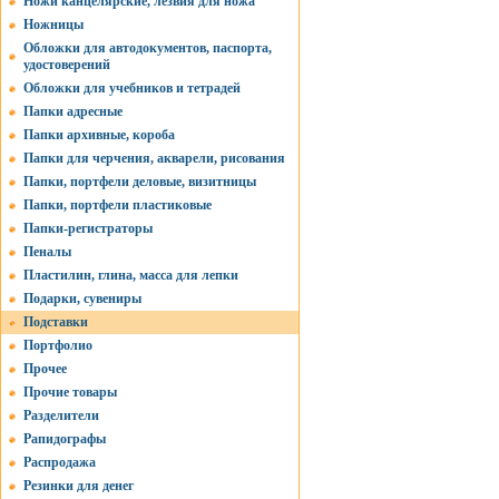
Ножи канцелярские, лезвия для ножа
Ножницы
Обложки для автодокументов, паспорта,
удостоверений
Обложки для учебников и тетрадей
Папки адресные
Папки архивные, короба
Папки для черчения, акварели, рисования
Папки, портфели деловые, визитницы
Папки, портфели пластиковые
Папки-регистраторы
Пеналы
Пластилин, глина, масса для лепки
Подарки, сувениры
Подставки
Портфолио
Прочее
Прочие товары
Разделители
Рапидографы
Распродажа
Резинки для денег