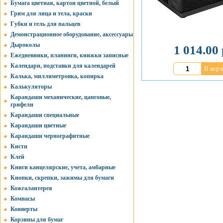
Бумага цветная, картон цветной, белый
Грим для лица и тела, краски
Губки и гель для пальцев
Демонстрационное оборудование, аксессуары
Дыроколы
1 014.00 
Ежедневники, планинги, книжки записные
Календари, подставки для календарей
В корз
Калька, миллиметровка, копирка
Калькуляторы
Карандаши механические, цанговые,
грифели
Карандаши специальные
Карандаши цветные
Карандаши чернографитные
Кисти
Клей
Книги канцелярские, учета, амбарные
Кнопки, скрепки, зажимы для бумаги
Кожгалантерея
Компасы
Конверты
Корзины для бумаг