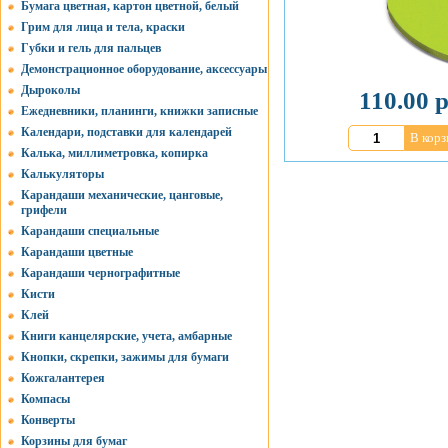
Бумага цветная, картон цветной, белый
Грим для лица и тела, краски
Губки и гель для пальцев
Демонстрационное оборудование, аксессуары
Дыроколы
110.00 р
Ежедневники, планинги, книжки записные
Календари, подставки для календарей
В корз
Калька, миллиметровка, копирка
Калькуляторы
Карандаши механические, цанговые,
грифели
Карандаши специальные
Карандаши цветные
Карандаши чернографитные
Кисти
Клей
Книги канцелярские, учета, амбарные
Кнопки, скрепки, зажимы для бумаги
Кожгалантерея
Компасы
Конверты
Корзины для бумаг