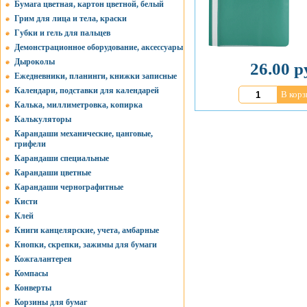
Бумага цветная, картон цветной, белый
Грим для лица и тела, краски
Губки и гель для пальцев
Демонстрационное оборудование, аксессуары
Дыроколы
26.00 р
Ежедневники, планинги, книжки записные
Календари, подставки для календарей
В корз
Калька, миллиметровка, копирка
Калькуляторы
Карандаши механические, цанговые,
грифели
Карандаши специальные
Карандаши цветные
Карандаши чернографитные
Кисти
Клей
Книги канцелярские, учета, амбарные
Кнопки, скрепки, зажимы для бумаги
Кожгалантерея
Компасы
Конверты
Корзины для бумаг