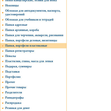
Ножи канцелярские, лезвия для ножа
Ножницы
Обложки для автодокументов, паспорта,
удостоверений
Обложки для учебников и тетрадей
Папки адресные
Папки архивные, короба
Папки для черчения, акварели, рисования
Папки, портфели деловые, визитницы
Папки, портфели пластиковые
Папки-регистраторы
Пеналы
Пластилин, глина, масса для лепки
Подарки, сувениры
Подставки
Портфолио
Прочее
Прочие товары
Разделители
Рапидографы
Распродажа
Резинки для денег