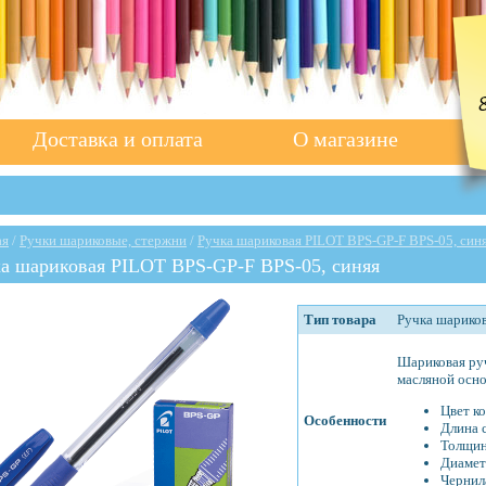
Доставка и оплата
О магазине
ая
/
Ручки шариковые, стержни
/
Ручка шариковая PILOT BPS-GP-F BPS-05, син
а шариковая PILOT BPS-GP-F BPS-05, синяя
Тип товара
Ручка шарико
Шариковая руч
масляной осно
Цвет ко
Особенности
Длина с
Толщина
Диаметр
Чернил