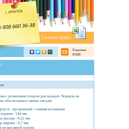
Скачать прайс:
В корзине
пусто
яя
вая
ка с резиновым упором для пальцев. Чернила на
ве обеспечивают мягкое письмо.
рпуса - прозрачный с синими вставками.
тержня - 144 мм.
 письма - 0,32 мм.
 шарика - 0,7 мм.
а на масляной основе.