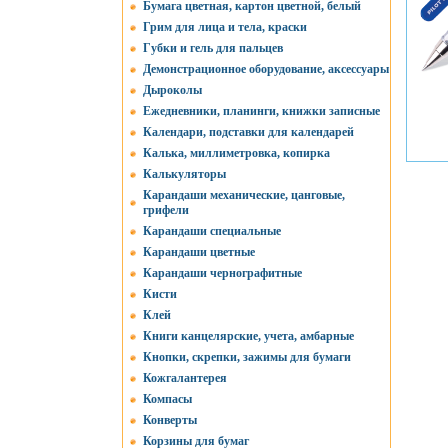
Бумага цветная, картон цветной, белый
Грим для лица и тела, краски
Губки и гель для пальцев
Демонстрационное оборудование, аксессуары
Дыроколы
Ежедневники, планинги, книжки записные
Календари, подставки для календарей
Калька, миллиметровка, копирка
Калькуляторы
Карандаши механические, цанговые,
грифели
Карандаши специальные
Карандаши цветные
Карандаши чернографитные
Кисти
Клей
Книги канцелярские, учета, амбарные
Кнопки, скрепки, зажимы для бумаги
Кожгалантерея
Компасы
Конверты
Корзины для бумаг