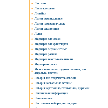
Ластики
Лента кассовая
Линейки
Лотки вертикальные
Лотки горизонтальные
Лотки секционные
Лупы
Маркеры для досок
Маркеры для флипчарта
Маркеры перманентные
Маркеры разные
Маркеры тексто-выделители
Маркеры-краска
Мелки школьные, художественные, для
асфальта, пастель
Наборы для творчества детские
Наборы настольные детские
Наборы чертежные, готовальни, циркули
Накопители информации
Напалечники
Настольные наборы, аксессуары