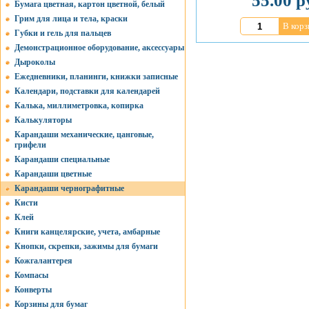
55.00 р
Бумага цветная, картон цветной, белый
Грим для лица и тела, краски
В корз
Губки и гель для пальцев
Демонстрационное оборудование, аксессуары
Дыроколы
Ежедневники, планинги, книжки записные
Календари, подставки для календарей
Калька, миллиметровка, копирка
Калькуляторы
Карандаши механические, цанговые,
грифели
Карандаши специальные
Карандаши цветные
Карандаши чернографитные
Кисти
Клей
Книги канцелярские, учета, амбарные
Кнопки, скрепки, зажимы для бумаги
Кожгалантерея
Компасы
Конверты
Корзины для бумаг