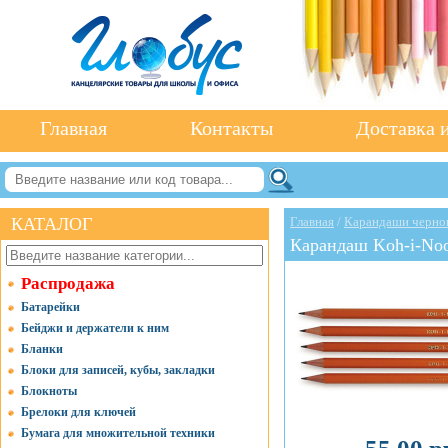
Главная
Контакты
Доставка и
КАТАЛОГ
Главная
/
Карандаши черно
Карандаш Koh-i-Noo
Распродажа
Батарейки
Бейджи и держатели к ним
Бланки
Блоки для записей, кубы, закладки
Блокноты
Брелоки для ключей
Бумага для множительной техники