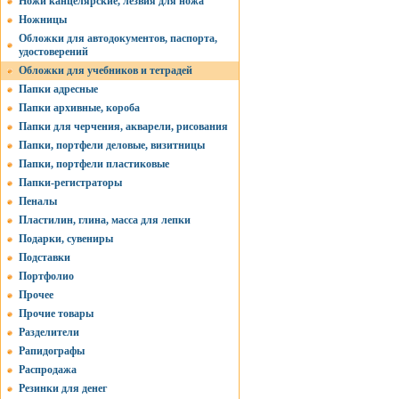
Ножи канцелярские, лезвия для ножа
Ножницы
Обложки для автодокументов, паспорта,
удостоверений
Обложки для учебников и тетрадей
Папки адресные
Папки архивные, короба
Папки для черчения, акварели, рисования
Папки, портфели деловые, визитницы
Папки, портфели пластиковые
Папки-регистраторы
Пеналы
Пластилин, глина, масса для лепки
Подарки, сувениры
Подставки
Портфолио
Прочее
Прочие товары
Разделители
Рапидографы
Распродажа
Резинки для денег