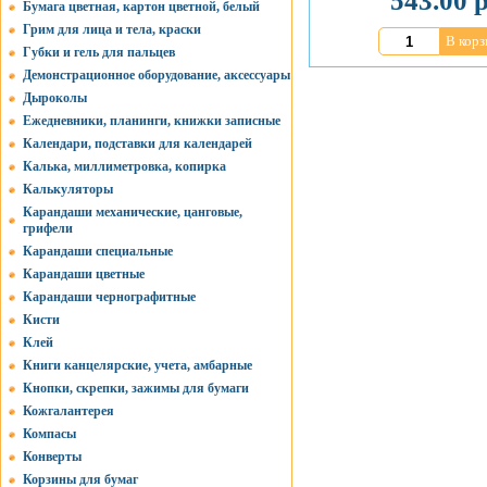
543.00 р
Бумага цветная, картон цветной, белый
Грим для лица и тела, краски
В корз
Губки и гель для пальцев
Демонстрационное оборудование, аксессуары
Дыроколы
Ежедневники, планинги, книжки записные
Календари, подставки для календарей
Калька, миллиметровка, копирка
Калькуляторы
Карандаши механические, цанговые,
грифели
Карандаши специальные
Карандаши цветные
Карандаши чернографитные
Кисти
Клей
Книги канцелярские, учета, амбарные
Кнопки, скрепки, зажимы для бумаги
Кожгалантерея
Компасы
Конверты
Корзины для бумаг