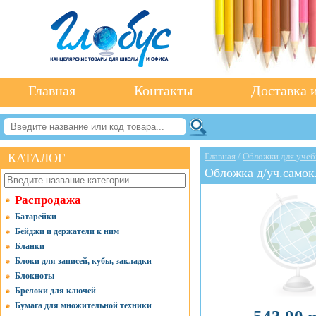
Главная
Контакты
Доставка и
КАТАЛОГ
Главная
/
Обложки для учеб
Обложка д/уч.самок
Распродажа
Батарейки
Бейджи и держатели к ним
Бланки
Блоки для записей, кубы, закладки
Блокноты
Брелоки для ключей
Бумага для множительной техники