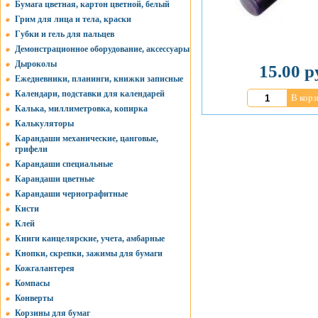
Бумага цветная, картон цветной, белый
Грим для лица и тела, краски
Губки и гель для пальцев
Демонстрационное оборудование, аксессуары
Дыроколы
15.00 р
Ежедневники, планинги, книжки записные
Календари, подставки для календарей
В корз
Калька, миллиметровка, копирка
Калькуляторы
Карандаши механические, цанговые,
грифели
Карандаши специальные
Карандаши цветные
Карандаши чернографитные
Кисти
Клей
Книги канцелярские, учета, амбарные
Кнопки, скрепки, зажимы для бумаги
Кожгалантерея
Компасы
Конверты
Корзины для бумаг