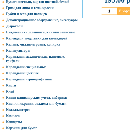
195.00 р
Бумага цветная, картон цветной, белый
Грим для лица и тела, краски
В корз
Губки и гель для пальцев
Демонстрационное оборудование, аксессуары
Дыроколы
Ежедневники, планинги, книжки записные
Календари, подставки для календарей
Калька, миллиметровка, копирка
Калькуляторы
Карандаши механические, цанговые,
грифели
Карандаши специальные
Карандаши цветные
Карандаши чернографитные
Кисти
Клей
Книги канцелярские, учета, амбарные
Кнопки, скрепки, зажимы для бумаги
Кожгалантерея
Компасы
Конверты
Корзины для бумаг