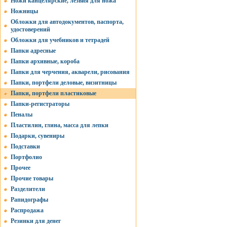
Ножи канцелярские, лезвия для ножа
Ножницы
Обложки для автодокументов, паспорта,
удостоверений
Обложки для учебников и тетрадей
Папки адресные
Папки архивные, короба
Папки для черчения, акварели, рисования
Папки, портфели деловые, визитницы
Папки, портфели пластиковые
Папки-регистраторы
Пеналы
Пластилин, глина, масса для лепки
Подарки, сувениры
Подставки
Портфолио
Прочее
Прочие товары
Разделители
Рапидографы
Распродажа
Резинки для денег