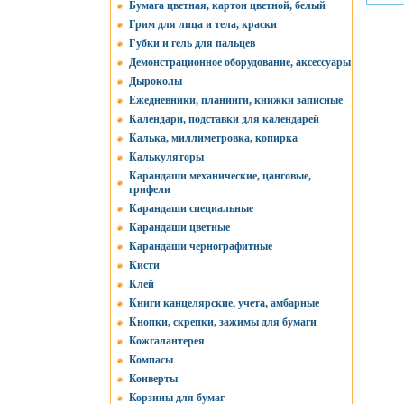
Бумага цветная, картон цветной, белый
Грим для лица и тела, краски
Губки и гель для пальцев
Демонстрационное оборудование, аксессуары
Дыроколы
Ежедневники, планинги, книжки записные
Календари, подставки для календарей
Калька, миллиметровка, копирка
Калькуляторы
Карандаши механические, цанговые,
грифели
Карандаши специальные
Карандаши цветные
Карандаши чернографитные
Кисти
Клей
Книги канцелярские, учета, амбарные
Кнопки, скрепки, зажимы для бумаги
Кожгалантерея
Компасы
Конверты
Корзины для бумаг