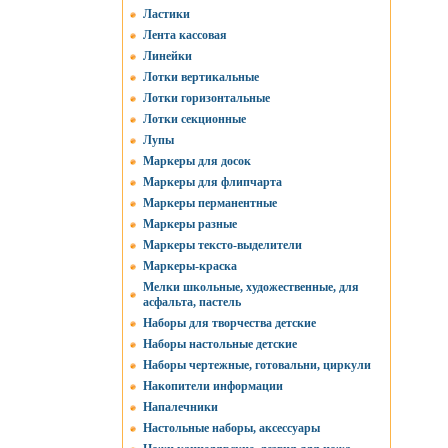
Ластики
Лента кассовая
Линейки
Лотки вертикальные
Лотки горизонтальные
Лотки секционные
Лупы
Маркеры для досок
Маркеры для флипчарта
Маркеры перманентные
Маркеры разные
Маркеры тексто-выделители
Маркеры-краска
Мелки школьные, художественные, для
асфальта, пастель
Наборы для творчества детские
Наборы настольные детские
Наборы чертежные, готовальни, циркули
Накопители информации
Напалечники
Настольные наборы, аксессуары