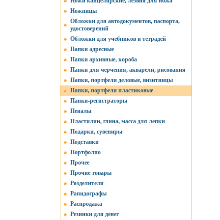
Ножи канцелярские, лезвия для ножа
Ножницы
Обложки для автодокументов, паспорта,
удостоверений
Обложки для учебников и тетрадей
Папки адресные
Папки архивные, короба
Папки для черчения, акварели, рисования
Папки, портфели деловые, визитницы
Папки, портфели пластиковые
Папки-регистраторы
Пеналы
Пластилин, глина, масса для лепки
Подарки, сувениры
Подставки
Портфолио
Прочее
Прочие товары
Разделители
Рапидографы
Распродажа
Резинки для денег