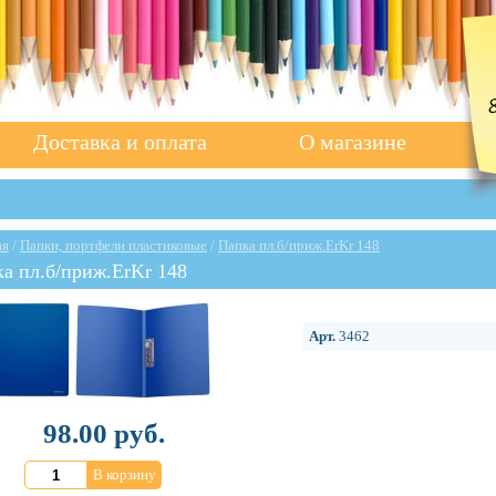
Доставка и оплата
О магазине
ая
/
Папки, портфели пластиковые
/
Папка пл.б/приж.ErKr 148
а пл.б/приж.ErKr 148
Арт.
3462
98.00 руб.
В корзину