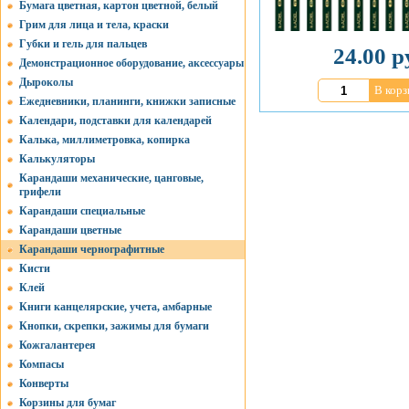
Бумага цветная, картон цветной, белый
Грим для лица и тела, краски
Губки и гель для пальцев
24.00 р
Демонстрационное оборудование, аксессуары
Дыроколы
В корз
Ежедневники, планинги, книжки записные
Календари, подставки для календарей
Калька, миллиметровка, копирка
Калькуляторы
Карандаши механические, цанговые,
грифели
Карандаши специальные
Карандаши цветные
Карандаши чернографитные
Кисти
Клей
Книги канцелярские, учета, амбарные
Кнопки, скрепки, зажимы для бумаги
Кожгалантерея
Компасы
Конверты
Корзины для бумаг