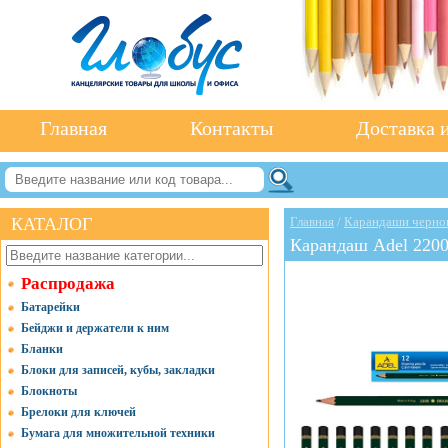
Главная
Контакты
Доставка и
КАТАЛОГ
Главная
/
Карандаши черно
Карандаш Adel 220
Распродажа
Батарейки
Бейджи и держатели к ним
Бланки
Блоки для записей, кубы, закладки
Блокноты
Брелоки для ключей
Бумага для множительной техники