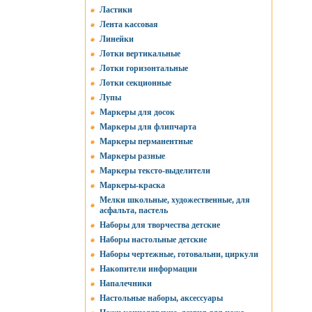
Ластики
Лента кассовая
Линейки
Лотки вертикальные
Лотки горизонтальные
Лотки секционные
Лупы
Маркеры для досок
Маркеры для флипчарта
Маркеры перманентные
Маркеры разные
Маркеры тексто-выделители
Маркеры-краска
Мелки школьные, художественные, для
асфальта, пастель
Наборы для творчества детские
Наборы настольные детские
Наборы чертежные, готовальни, циркули
Накопители информации
Напалечники
Настольные наборы, аксессуары