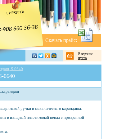
Скачать прайс:
В корзине
пусто
ндаш, S-0640
S-0640
х.карандаш
 шариковой ручки и механического карандаша.
ны в изящный пластиковый пенал с прозрачной
вета.