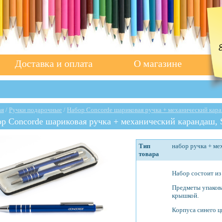
Доставка и оплата
О магазине
ая
/
Ручки подарочные
/
Набор Concorde шариковая ручка + механический кара
р Concorde шариковая ручка + механический карандаш, 
Тип
набор ручка + ме
товара
Набор состоит из
Предметы упакова
крышкой.
Корпуса синего ц