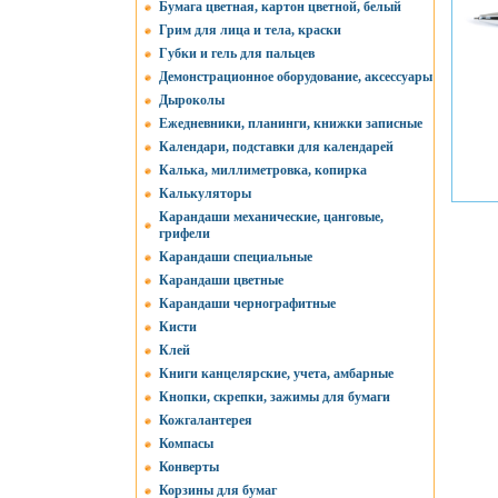
Бумага цветная, картон цветной, белый
Грим для лица и тела, краски
Губки и гель для пальцев
Демонстрационное оборудование, аксессуары
Дыроколы
Ежедневники, планинги, книжки записные
Календари, подставки для календарей
Калька, миллиметровка, копирка
Калькуляторы
Карандаши механические, цанговые,
грифели
Карандаши специальные
Карандаши цветные
Карандаши чернографитные
Кисти
Клей
Книги канцелярские, учета, амбарные
Кнопки, скрепки, зажимы для бумаги
Кожгалантерея
Компасы
Конверты
Корзины для бумаг