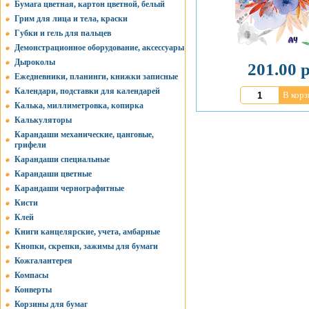
Бумага цветная, картон цветной, белый
Грим для лица и тела, краски
Губки и гель для пальцев
Демонстрационное оборудование, аксессуары
Дыроколы
201.00 р
Ежедневники, планинги, книжки записные
Календари, подставки для календарей
В корз
Калька, миллиметровка, копирка
Калькуляторы
Карандаши механические, цанговые,
грифели
Карандаши специальные
Карандаши цветные
Карандаши чернографитные
Кисти
Клей
Книги канцелярские, учета, амбарные
Кнопки, скрепки, зажимы для бумаги
Кожгалантерея
Компасы
Конверты
Корзины для бумаг