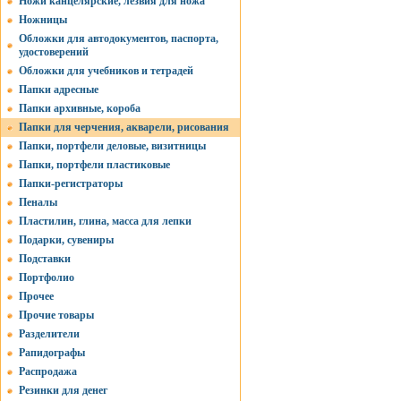
Ножи канцелярские, лезвия для ножа
Ножницы
Обложки для автодокументов, паспорта,
удостоверений
Обложки для учебников и тетрадей
Папки адресные
Папки архивные, короба
Папки для черчения, акварели, рисования
Папки, портфели деловые, визитницы
Папки, портфели пластиковые
Папки-регистраторы
Пеналы
Пластилин, глина, масса для лепки
Подарки, сувениры
Подставки
Портфолио
Прочее
Прочие товары
Разделители
Рапидографы
Распродажа
Резинки для денег