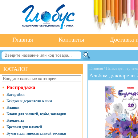
Главная
Контакты
Доставка и
КАТАЛОГ
Главная
/
Папки для черчени
Альбом д/акварели 
Распродажа
Батарейки
Бейджи и держатели к ним
Бланки
Блоки для записей, кубы, закладки
Блокноты
Брелоки для ключей
Бумага для множительной техники