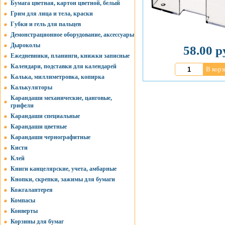
Бумага цветная, картон цветной, белый
Грим для лица и тела, краски
Губки и гель для пальцев
Демонстрационное оборудование, аксессуары
Дыроколы
58.00 р
Ежедневники, планинги, книжки записные
Календари, подставки для календарей
В корз
Калька, миллиметровка, копирка
Калькуляторы
Карандаши механические, цанговые,
грифели
Карандаши специальные
Карандаши цветные
Карандаши чернографитные
Кисти
Клей
Книги канцелярские, учета, амбарные
Кнопки, скрепки, зажимы для бумаги
Кожгалантерея
Компасы
Конверты
Корзины для бумаг