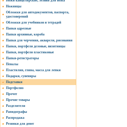
Ножи канцелярские, лезвия для ножа
Ножницы
Обложки для автодокументов, паспорта,
удостоверений
Обложки для учебников и тетрадей
Папки адресные
Папки архивные, короба
Папки для черчения, акварели, рисования
Папки, портфели деловые, визитницы
Папки, портфели пластиковые
Папки-регистраторы
Пеналы
Пластилин, глина, масса для лепки
Подарки, сувениры
Подставки
Портфолио
Прочее
Прочие товары
Разделители
Рапидографы
Распродажа
Резинки для денег