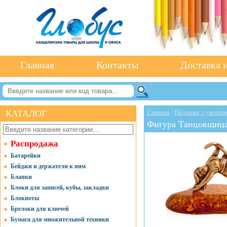
Главная
Контакты
Доставка и
КАТАЛОГ
Главная
/
Подарки, сувенир
Фигура Танцовщица,
Распродажа
Батарейки
Бейджи и держатели к ним
Бланки
Блоки для записей, кубы, закладки
Блокноты
Брелоки для ключей
Бумага для множительной техники