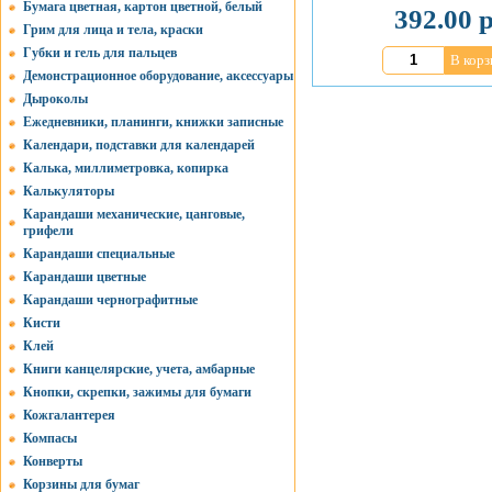
Бумага цветная, картон цветной, белый
392.00 р
Грим для лица и тела, краски
Губки и гель для пальцев
В корз
Демонстрационное оборудование, аксессуары
Дыроколы
Ежедневники, планинги, книжки записные
Календари, подставки для календарей
Калька, миллиметровка, копирка
Калькуляторы
Карандаши механические, цанговые,
грифели
Карандаши специальные
Карандаши цветные
Карандаши чернографитные
Кисти
Клей
Книги канцелярские, учета, амбарные
Кнопки, скрепки, зажимы для бумаги
Кожгалантерея
Компасы
Конверты
Корзины для бумаг