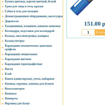
Бумага цветная, картон цветной, белый
Грим для лица и тела, краски
Губки и гель для пальцев
Демонстрационное оборудование, аксессуары
Дыроколы
151.00 р
Ежедневники, планинги, книжки записные
Календари, подставки для календарей
В корз
Калька, миллиметровка, копирка
Калькуляторы
Карандаши механические, цанговые,
грифели
Карандаши специальные
Карандаши цветные
Карандаши чернографитные
Кисти
Клей
Книги канцелярские, учета, амбарные
Кнопки, скрепки, зажимы для бумаги
Кожгалантерея
Компасы
Конверты
Корзины для бумаг