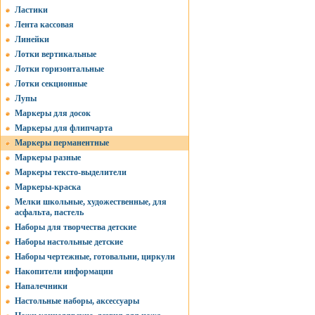
Ластики
Лента кассовая
Линейки
Лотки вертикальные
Лотки горизонтальные
Лотки секционные
Лупы
Маркеры для досок
Маркеры для флипчарта
Маркеры перманентные
Маркеры разные
Маркеры тексто-выделители
Маркеры-краска
Мелки школьные, художественные, для
асфальта, пастель
Наборы для творчества детские
Наборы настольные детские
Наборы чертежные, готовальни, циркули
Накопители информации
Напалечники
Настольные наборы, аксессуары