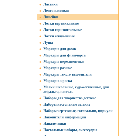
Ластики
Лента кассовая
Линейки
Лотки вертикальные
Лотки горизонтальные
Лотки секционные
Лупы
Маркеры для досок
Маркеры для флипчарта
Маркеры перманентные
Маркеры разные
Маркеры тексто-выделители
Маркеры-краска
Мелки школьные, художественные, для
асфальта, пастель
Наборы для творчества детские
Наборы настольные детские
Наборы чертежные, готовальни, циркули
Накопители информации
Напалечники
Настольные наборы, аксессуары