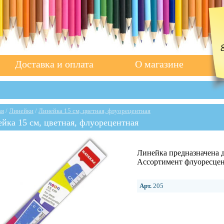
Доставка и оплата
О магазине
ая
/
Линейки
/
Линейка 15 см, цветная, флуорецентная
йка 15 см, цветная, флуорецентная
Линейка предназначена 
Ассортимент флуоресцен
Арт.
205