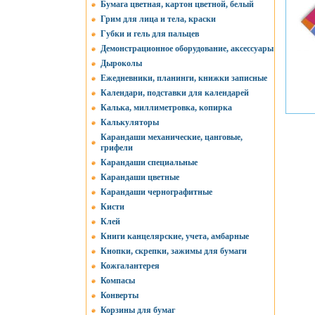
Бумага цветная, картон цветной, белый
Грим для лица и тела, краски
Губки и гель для пальцев
Демонстрационное оборудование, аксессуары
Дыроколы
Ежедневники, планинги, книжки записные
Календари, подставки для календарей
Калька, миллиметровка, копирка
Калькуляторы
Карандаши механические, цанговые,
грифели
Карандаши специальные
Карандаши цветные
Карандаши чернографитные
Кисти
Клей
Книги канцелярские, учета, амбарные
Кнопки, скрепки, зажимы для бумаги
Кожгалантерея
Компасы
Конверты
Корзины для бумаг