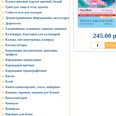
Бумага цветная, картон цветной, белый
Грим для лица и тела, краски
Губки и гель для пальцев
Демонстрационное оборудование, аксессуары
Дыроколы
Ежедневники, планинги, книжки записные
245.00 р
Календари, подставки для календарей
Калька, миллиметровка, копирка
Калькуляторы
В корз
Карандаши механические, цанговые,
грифели
Карандаши специальные
Карандаши цветные
Карандаши чернографитные
Кисти
Клей
Книги канцелярские, учета, амбарные
Кнопки, скрепки, зажимы для бумаги
Кожгалантерея
Компасы
Конверты
Корзины для бумаг