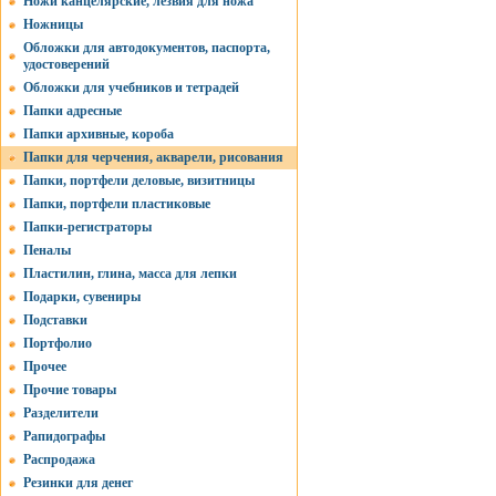
Ножи канцелярские, лезвия для ножа
Ножницы
Обложки для автодокументов, паспорта,
удостоверений
Обложки для учебников и тетрадей
Папки адресные
Папки архивные, короба
Папки для черчения, акварели, рисования
Папки, портфели деловые, визитницы
Папки, портфели пластиковые
Папки-регистраторы
Пеналы
Пластилин, глина, масса для лепки
Подарки, сувениры
Подставки
Портфолио
Прочее
Прочие товары
Разделители
Рапидографы
Распродажа
Резинки для денег