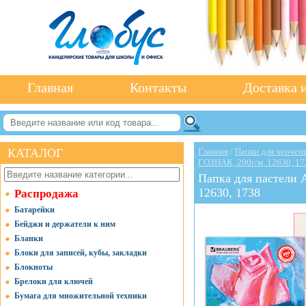
Главная
Контакты
Доставка и
КАТАЛОГ
Главная
/
Папки для черчени
ГОЗНАК, 200г/м, 12630, 17
Папка для пастели 
12630, 1738
Распродажа
Батарейки
Бейджи и держатели к ним
Бланки
Блоки для записей, кубы, закладки
Блокноты
Брелоки для ключей
Бумага для множительной техники