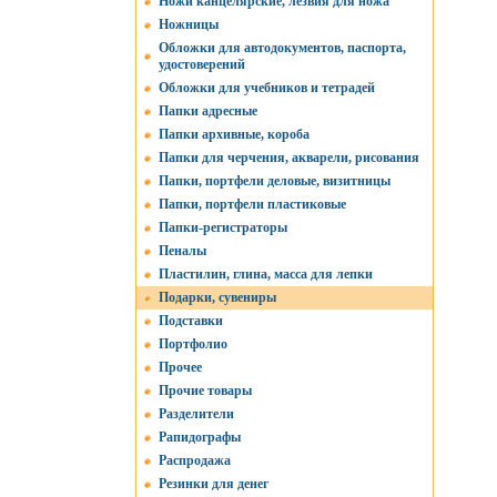
Ножи канцелярские, лезвия для ножа
Ножницы
Обложки для автодокументов, паспорта,
удостоверений
Обложки для учебников и тетрадей
Папки адресные
Папки архивные, короба
Папки для черчения, акварели, рисования
Папки, портфели деловые, визитницы
Папки, портфели пластиковые
Папки-регистраторы
Пеналы
Пластилин, глина, масса для лепки
Подарки, сувениры
Подставки
Портфолио
Прочее
Прочие товары
Разделители
Рапидографы
Распродажа
Резинки для денег