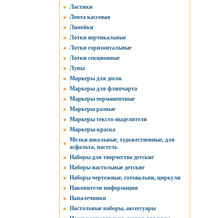
Ластики
Лента кассовая
Линейки
Лотки вертикальные
Лотки горизонтальные
Лотки секционные
Лупы
Маркеры для досок
Маркеры для флипчарта
Маркеры перманентные
Маркеры разные
Маркеры тексто-выделители
Маркеры-краска
Мелки школьные, художественные, для
асфальта, пастель
Наборы для творчества детские
Наборы настольные детские
Наборы чертежные, готовальни, циркули
Накопители информации
Напалечники
Настольные наборы, аксессуары