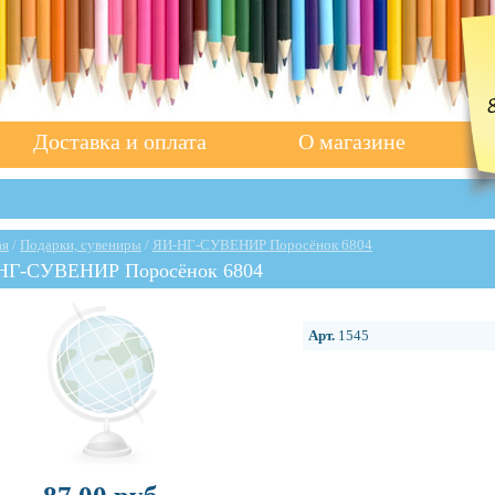
Доставка и оплата
О магазине
ая
/
Подарки, сувениры
/
ЯИ-НГ-СУВЕНИР Поросёнок 6804
НГ-СУВЕНИР Поросёнок 6804
Арт.
1545