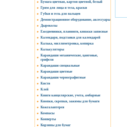
Бумага цветная, картон цветной, белый
Грим для лица и тела, краски
Губки и гель для пальцев
Демонстрационное оборудование, аксессуары
Дыроколы
Ежедневники, планинги, книжки записные
Календари, подставки для календарей
Калька, миллиметровка, копирка
Калькуляторы
Карандаши механические, цанговые,
грифели
Карандаши специальные
Карандаши цветные
Карандаши чернографитные
Кисти
Клей
Книги канцелярские, учета, амбарные
Кнопки, скрепки, зажимы для бумаги
Кожгалантерея
Компасы
Конверты
Корзины для бумаг