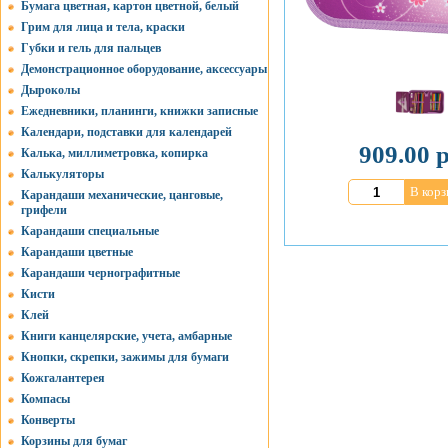
Бумага цветная, картон цветной, белый
Грим для лица и тела, краски
Губки и гель для пальцев
Демонстрационное оборудование, аксессуары
Дыроколы
Ежедневники, планинги, книжки записные
Календари, подставки для календарей
909.00 р
Калька, миллиметровка, копирка
Калькуляторы
В корз
Карандаши механические, цанговые,
грифели
Карандаши специальные
Карандаши цветные
Карандаши чернографитные
Кисти
Клей
Книги канцелярские, учета, амбарные
Кнопки, скрепки, зажимы для бумаги
Кожгалантерея
Компасы
Конверты
Корзины для бумаг