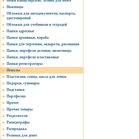
Ножи канцелярские, лезвия для ножа
Ножницы
Обложки для автодокументов, паспорта,
удостоверений
Обложки для учебников и тетрадей
Папки адресные
Папки архивные, короба
Папки для черчения, акварели, рисования
Папки, портфели деловые, визитницы
Папки, портфели пластиковые
Папки-регистраторы
Пеналы
Пластилин, глина, масса для лепки
Подарки, сувениры
Подставки
Портфолио
Прочее
Прочие товары
Разделители
Рапидографы
Распродажа
Резинки для денег