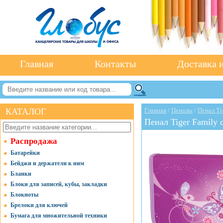
Главная
Контакты
Доставка и
КАТАЛОГ
Главная
/
Пеналы
/
Пенал Ti
Пенал Tiger Family 
Распродажа
Батарейки
Бейджи и держатели к ним
Бланки
Блоки для записей, кубы, закладки
Блокноты
Брелоки для ключей
Бумага для множительной техники