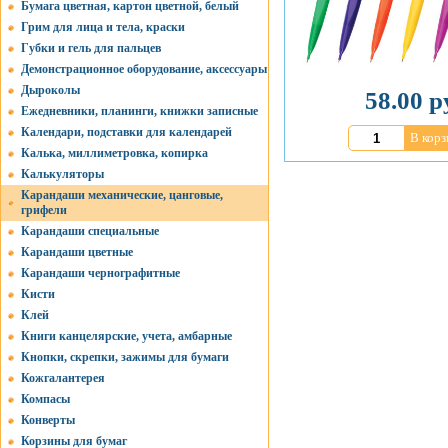
Бумага цветная, картон цветной, белый
Грим для лица и тела, краски
Губки и гель для пальцев
Демонстрационное оборудование, аксессуары
Дыроколы
58.00 р
Ежедневники, планинги, книжки записные
Календари, подставки для календарей
В корз
Калька, миллиметровка, копирка
Калькуляторы
Карандаши механические, цанговые,
грифели
Карандаши специальные
Карандаши цветные
Карандаши чернографитные
Кисти
Клей
Книги канцелярские, учета, амбарные
Кнопки, скрепки, зажимы для бумаги
Кожгалантерея
Компасы
Конверты
Корзины для бумаг