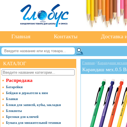
Главная
Контакты
Доставка и
КАТАЛОГ
Главная
/
Карандаши механи
Карандаш мех.0.5 B
Распродажа
Батарейки
Бейджи и держатели к ним
Бланки
Блоки для записей, кубы, закладки
Блокноты
Брелоки для ключей
Бумага для множительной техники