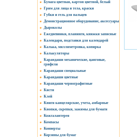
Бумага цветная, картон цветной, белый
Грим для лица и тела, краски
Губки и гель для пальцев
Демонстрационное оборудование, аксессуары
Дыроколы
Ежедневники, планинги, книжки записные
Календари, подставки для календарей
Калька, миллиметровка, копирка
Калькуляторы
Карандаши механические, цанговые,
грифели
Карандаши специальные
Карандаши цветные
Карандаши чернографитные
Кисти
Клей
Книги канцелярские, учета, амбарные
Кнопки, скрепки, зажимы для бумаги
Кожгалантерея
Компасы
Конверты
Корзины для бумаг