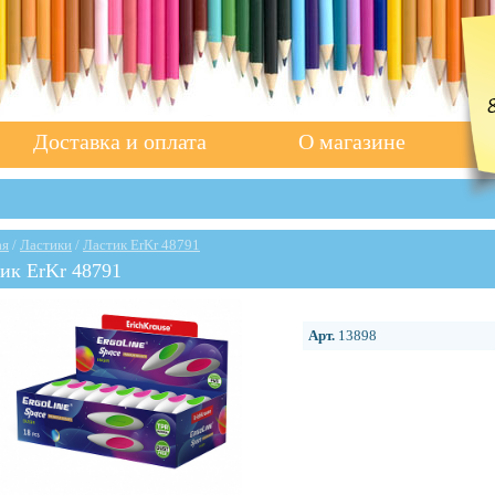
Доставка и оплата
О магазине
ая
/
Ластики
/
Ластик ErKr 48791
ик ErKr 48791
Арт.
13898