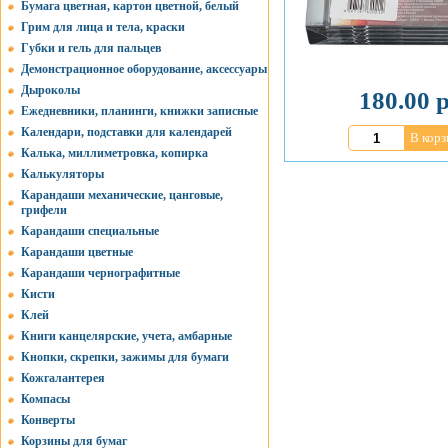
Бумага цветная, картон цветной, белый
Грим для лица и тела, краски
Губки и гель для пальцев
Демонстрационное оборудование, аксессуары
Дыроколы
180.00 р
Ежедневники, планинги, книжки записные
Календари, подставки для календарей
В корз
Калька, миллиметровка, копирка
Калькуляторы
Карандаши механические, цанговые,
грифели
Карандаши специальные
Карандаши цветные
Карандаши чернографитные
Кисти
Клей
Книги канцелярские, учета, амбарные
Кнопки, скрепки, зажимы для бумаги
Кожгалантерея
Компасы
Конверты
Корзины для бумаг