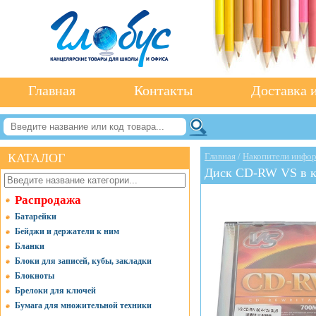
Главная
Контакты
Доставка и
КАТАЛОГ
Главная
/
Накопители инфо
Диск CD-RW VS в к
Распродажа
Батарейки
Бейджи и держатели к ним
Бланки
Блоки для записей, кубы, закладки
Блокноты
Брелоки для ключей
Бумага для множительной техники