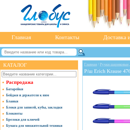
Главная
Контакты
Доставка и
КАТАЛОГ
Главная
/
Ручки шариковые,
Р/ш Erich Krause 47
Распродажа
Батарейки
Бейджи и держатели к ним
Бланки
Блоки для записей, кубы, закладки
Блокноты
Брелоки для ключей
Бумага для множительной техники