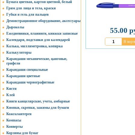
Бумага цветная, картон цветной, белый
Грим для лица и тела, краски
Губки и гель для пальцев
Демонстрационное оборудование, аксессуары
Дыроколы
55.00 р
Ежедневники, планинги, книжки записные
Календари, подставки для календарей
В корз
Калька, миллиметровка, копирка
Калькуляторы
Карандаши механические, цанговые,
грифели
Карандаши специальные
Карандаши цветные
Карандаши чернографитные
Кисти
Клей
Книги канцелярские, учета, амбарные
Кнопки, скрепки, зажимы для бумаги
Кожгалантерея
Компасы
Конверты
Корзины для бумаг