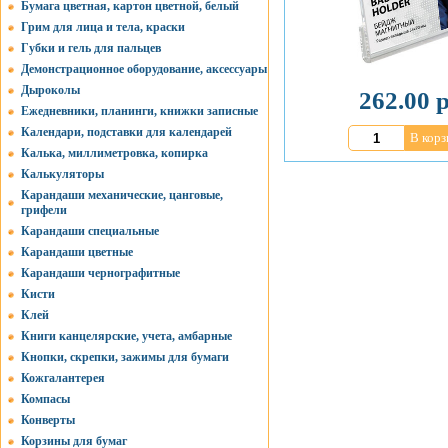
Бумага цветная, картон цветной, белый
Грим для лица и тела, краски
Губки и гель для пальцев
Демонстрационное оборудование, аксессуары
Дыроколы
262.00 р
Ежедневники, планинги, книжки записные
Календари, подставки для календарей
В корз
Калька, миллиметровка, копирка
Калькуляторы
Карандаши механические, цанговые,
грифели
Карандаши специальные
Карандаши цветные
Карандаши чернографитные
Кисти
Клей
Книги канцелярские, учета, амбарные
Кнопки, скрепки, зажимы для бумаги
Кожгалантерея
Компасы
Конверты
Корзины для бумаг