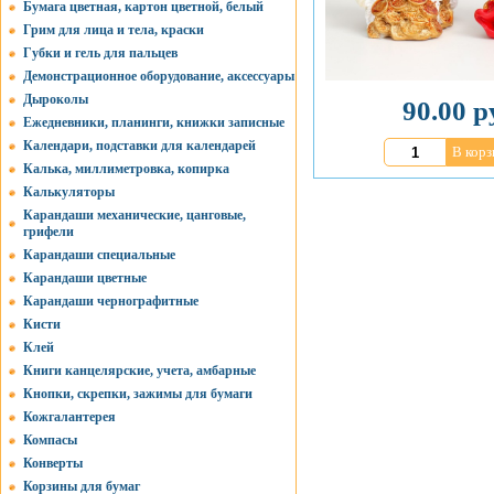
Бумага цветная, картон цветной, белый
Грим для лица и тела, краски
Губки и гель для пальцев
Демонстрационное оборудование, аксессуары
Дыроколы
90.00 р
Ежедневники, планинги, книжки записные
Календари, подставки для календарей
В корз
Калька, миллиметровка, копирка
Калькуляторы
Карандаши механические, цанговые,
грифели
Карандаши специальные
Карандаши цветные
Карандаши чернографитные
Кисти
Клей
Книги канцелярские, учета, амбарные
Кнопки, скрепки, зажимы для бумаги
Кожгалантерея
Компасы
Конверты
Корзины для бумаг