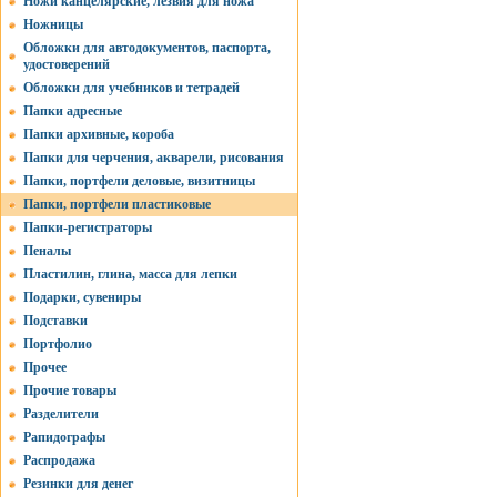
Ножи канцелярские, лезвия для ножа
Ножницы
Обложки для автодокументов, паспорта,
удостоверений
Обложки для учебников и тетрадей
Папки адресные
Папки архивные, короба
Папки для черчения, акварели, рисования
Папки, портфели деловые, визитницы
Папки, портфели пластиковые
Папки-регистраторы
Пеналы
Пластилин, глина, масса для лепки
Подарки, сувениры
Подставки
Портфолио
Прочее
Прочие товары
Разделители
Рапидографы
Распродажа
Резинки для денег