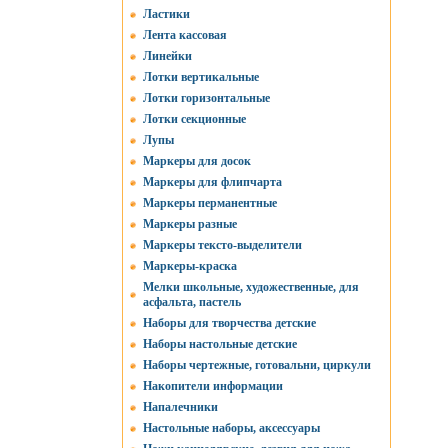
Ластики
Лента кассовая
Линейки
Лотки вертикальные
Лотки горизонтальные
Лотки секционные
Лупы
Маркеры для досок
Маркеры для флипчарта
Маркеры перманентные
Маркеры разные
Маркеры тексто-выделители
Маркеры-краска
Мелки школьные, художественные, для
асфальта, пастель
Наборы для творчества детские
Наборы настольные детские
Наборы чертежные, готовальни, циркули
Накопители информации
Напалечники
Настольные наборы, аксессуары