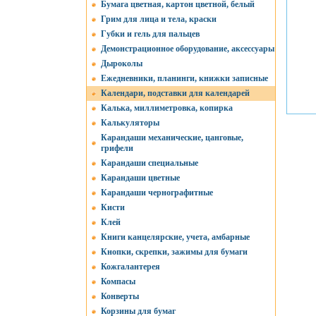
Бумага цветная, картон цветной, белый
Грим для лица и тела, краски
Губки и гель для пальцев
Демонстрационное оборудование, аксессуары
Дыроколы
Ежедневники, планинги, книжки записные
Календари, подставки для календарей
Калька, миллиметровка, копирка
Калькуляторы
Карандаши механические, цанговые,
грифели
Карандаши специальные
Карандаши цветные
Карандаши чернографитные
Кисти
Клей
Книги канцелярские, учета, амбарные
Кнопки, скрепки, зажимы для бумаги
Кожгалантерея
Компасы
Конверты
Корзины для бумаг