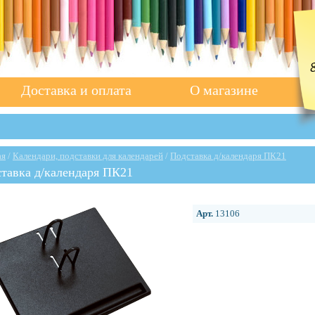
Доставка и оплата
О магазине
ая
/
Календари, подставки для календарей
/
Подставка д/календаря ПК21
тавка д/календаря ПК21
Арт.
13106