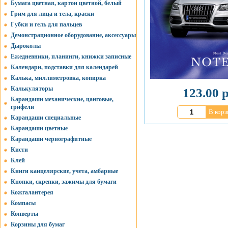
Бумага цветная, картон цветной, белый
Грим для лица и тела, краски
Губки и гель для пальцев
Демонстрационное оборудование, аксессуары
Дыроколы
Ежедневники, планинги, книжки записные
Календари, подставки для календарей
Калька, миллиметровка, копирка
Калькуляторы
123.00 р
Карандаши механические, цанговые,
грифели
В корз
Карандаши специальные
Карандаши цветные
Карандаши чернографитные
Кисти
Клей
Книги канцелярские, учета, амбарные
Кнопки, скрепки, зажимы для бумаги
Кожгалантерея
Компасы
Конверты
Корзины для бумаг