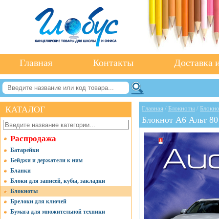
Главная
Контакты
Доставка и
КАТАЛОГ
Главная
/
Блокноты
/
Блокно
Блокнот А6 Альт 80 
Распродажа
Батарейки
Бейджи и держатели к ним
Бланки
Блоки для записей, кубы, закладки
Блокноты
Брелоки для ключей
Бумага для множительной техники