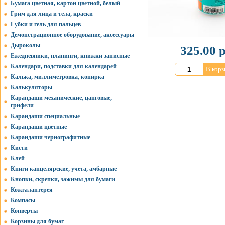
Бумага цветная, картон цветной, белый
Грим для лица и тела, краски
Губки и гель для пальцев
Демонстрационное оборудование, аксессуары
Дыроколы
325.00 р
Ежедневники, планинги, книжки записные
Календари, подставки для календарей
В корз
Калька, миллиметровка, копирка
Калькуляторы
Карандаши механические, цанговые,
грифели
Карандаши специальные
Карандаши цветные
Карандаши чернографитные
Кисти
Клей
Книги канцелярские, учета, амбарные
Кнопки, скрепки, зажимы для бумаги
Кожгалантерея
Компасы
Конверты
Корзины для бумаг